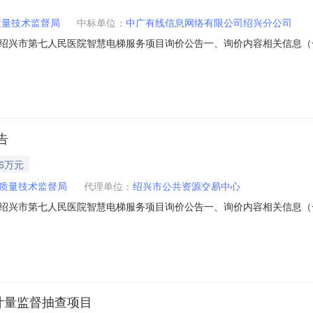
质量技术监督局
中标单位：
中广有线信息网络有限公司绍兴分公司
兴市第七人民医院智慧电梯服务项目询价公告一、询价内容相关信息（一）
.19-2025.9.18）（三）成交方式：投标报价最低中标（若投标报价
上午8:00-11:30；下午14:00-17:00(双休日及法定节假日除外）（
告
46万元
质量技术监督局
代理单位：
绍兴市公共资源交易中心
兴市第七人民医院智慧电梯服务项目询价公告一、询价内容相关信息（一）
式：投标报价最低中标（若投标报价最低中标相同，通过抽签确定供应商）
午14:00-17:00(双休日及法定节假日除外）（二）地点：绍兴市区胜利西路
计量监督抽查项目