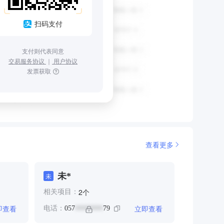
扫码支付
支付则代表同意
交易服务协议
｜
用户协议
发票获取
查看更多
未*
未
个
2
相关项目：
即查看
立即查看
电话：
057
79
********