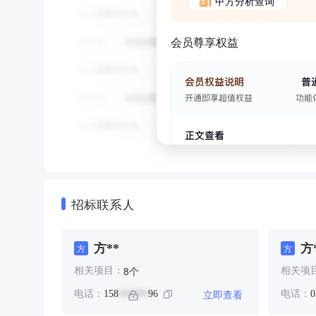
甲方分析查询
会员尊享权益
招标联系人
方**
方
方
方
个
8
相关项目：
相关项
立即查看
电话：
158
96
电话：
0
******