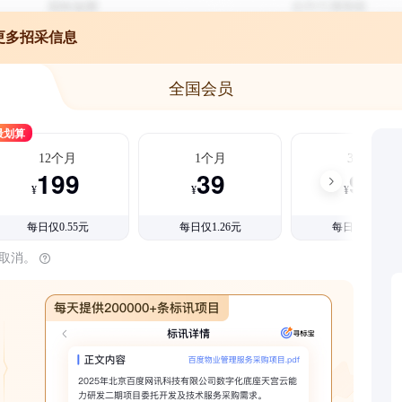
更多招采信息
全国会员
最划算
12个月
1个月
3个月
199
39
99
¥
¥
¥
每日仅0.55元
每日仅1.26元
每日仅1.08元
时取消。