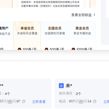
查看全部权益
**
未*
未
个
个
4
2
目：
相关项目：
立即查看
立
57
07
电话：
057
14
********
********