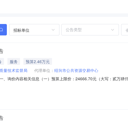
招标单位
告
备
服务
预算2.46万元
质量技术监督局
代理单位：
绍兴市公共资源交易中心
、询价内容相关信息（一）预算上限价：24666.70元（大写：贰万
成交方式：投标总价最低中标（若投标报价最低中标相同，通过抽签确定供应商）二
4:00-17:00(双休日及法定节假日除外）（二）地点：绍兴市区胜利西路12
告