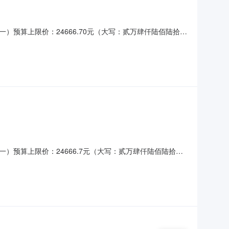
预算上限价：24666.70元（大写：贰万肆仟陆佰陆拾陆
最低中标相同，通过抽签确定供应商）二、截止时间及相关注意事
二）地点：绍兴市区胜利西路1234号绍兴市第七
预算上限价：24666.7元（大写：贰万肆仟陆佰陆拾陆
二、截止时间及相关注意事项（一）时间：2023年9月6
1234号绍兴市第七人民医院行政楼418总务科2办公室。（三）供