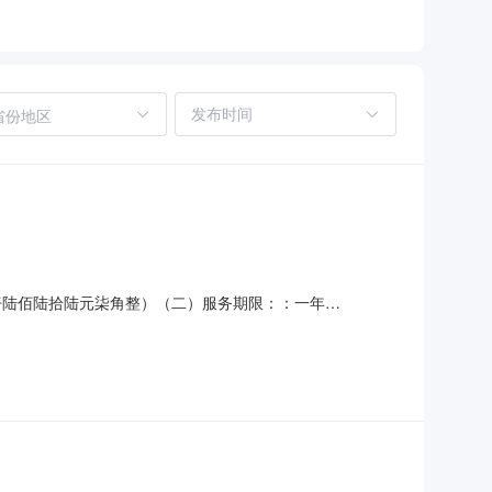
省份地区
肆仟陆佰陆拾陆元柒角整）（二）服务期限：：一年
、截止时间及相关注意事项（一）时间：2025年8月14日至
34号绍兴市第七人民医院行政楼418总务科2办公室。（