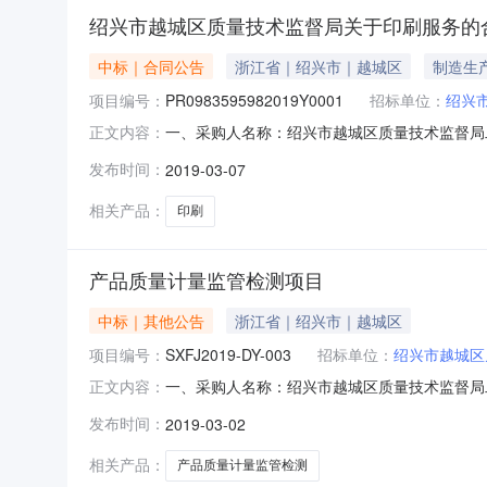
绍兴市越城区质量技术监督局关于印刷服务的
中标｜合同公告
浙江省｜绍兴市｜越城区
制造生
项目编号：
PR0983595982019Y0001
招标单位：
绍兴
一、采购人名称：绍兴市越城区质量技术监督局
正文内容：
PR0983595982019Y0001五、合同编号：
发布时间：
2019-03-07
二类、三类详见附件张10000.13130.003二类、
相关产品：
印刷
产品质量计量监管检测项目
中标｜其他公告
浙江省｜绍兴市｜越城区
项目编号：
SXFJ2019-DY-003
招标单位：
绍兴市越城区
一、采购人名称：绍兴市越城区质量技术监督局二
正文内容：
购项目概况：序号项目名称单位数量采购金额(
发布时间：
2019-03-02
六、拟采用的采购方式：单一来源采购方式七、
沥海镇花宫道8号九．论
相关产品：
产品质量计量监管检测