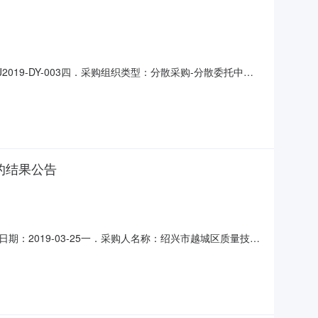
9-DY-003四．采购组织类型：分散采购-分散委托中介
备注1产品质量计量监督抽查项目绍兴市质量技术监督检测院标
中标/成交结果和采购过程等使自己的权益受到损害的，可以
的结果公告
2019-03-25一．采购人名称：绍兴市越城区质量技术
散采购-分散委托中介五．采购方式：单一来源六．定标/成交日
技术监督检测院标项一：￥400000元八．评审小组成员名