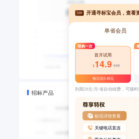
开通寻标宝会员，查看
VIP
单省会员
限购一次
首月试用
14.9
¥39
¥
每日仅0.48元
到期29元/月/省自动续费，可随
招标产品
标讯详情查看
关键电话直连