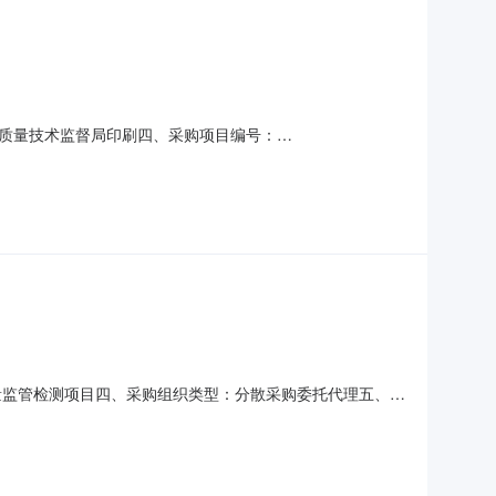
质量技术监督局印刷四、采购项目编号：
价（元）总价（元）1二类、三类详见附件本6134.50807.002
5二类、三类详见附件本15002
量计量监管检测项目四、采购组织类型：分散采购委托代理五、采
140产品质量计量监管检测项目绍兴市质量技术监督检测院
称：绍兴市质量技术监督检测院2．拟定供应商地址：上虞区