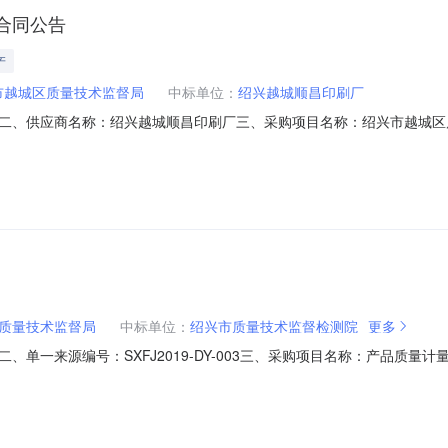
合同公告
产
市越城区质量技术监督局
中标单位：
绍兴越城顺昌印刷厂
二、供应商名称：绍兴越城顺昌印刷厂三、采购项目名称：绍兴市越城区
110983595982019Y0001六、合同内容：序号标项名称规格型号单位数量单
三类详见附件本323.8071.404二类、三类详见附件份5000.25125.00
质量技术监督局
中标单位：
绍兴市质量技术监督检测院
更多
、单一来源编号：SXFJ2019-DY-003三、采购项目名称：产品质
万元)简要规格描述或项目基本概况介绍备注1产品质量计量监管检测项目项
申请理由：详见“论证意见”部分描述八、拟定供应商：1．拟定供应商名