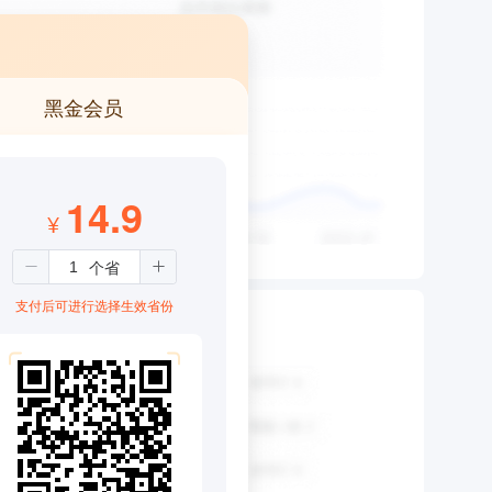
黑金会员
14.9
¥
支付后可进行选择生效省份