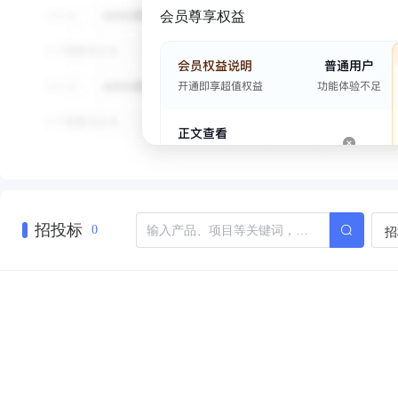
会员尊享权益
招投标
招
0