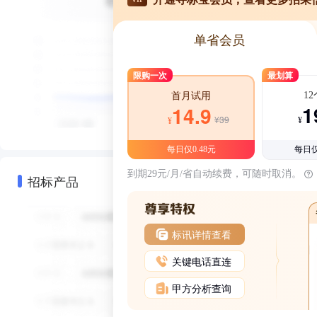
单省会员
限购一次
最划算
1
首月试用
1
14.9
¥39
¥
¥
每日仅0.48元
每日仅
到期29元/月/省自动续费，可随时取消。
招标产品
标讯详情查看
关键电话直连
甲方分析查询