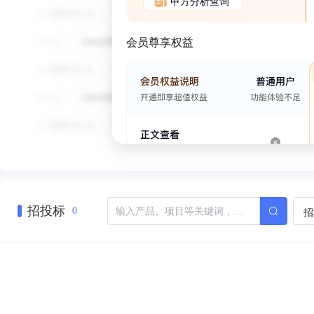
甲方分析查询
会员尊享权益
招投标
招
0