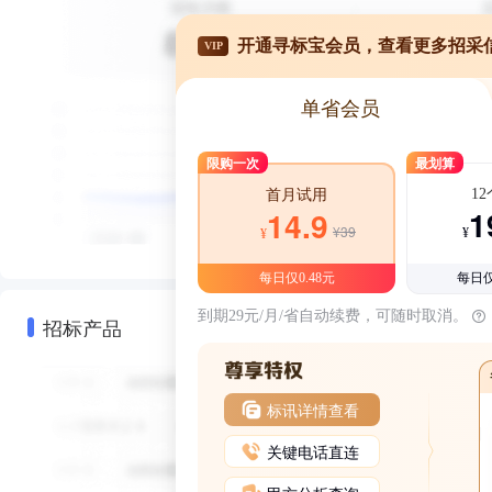
开通寻标宝会员，查看更多招采
VIP
单省会员
限购一次
最划算
1
首月试用
1
14.9
¥39
¥
¥
每日仅0.48元
每日仅
到期29元/月/省自动续费，可随时取消。
招标产品
标讯详情查看
关键电话直连