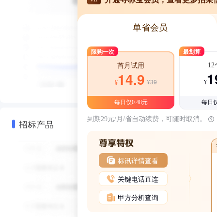
单省会员
限购一次
最划算
1
首月试用
1
14.9
¥39
¥
¥
每日仅0.48元
每日仅
到期29元/月/省自动续费，可随时取消。
招标产品
标讯详情查看
关键电话直连
甲方分析查询