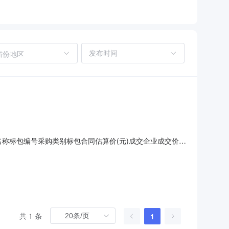
省份地区
名称标包编号采购类别标包合同估算价(元)成交企业成交价格
0公告内容肃州区银达镇乡村法治建设广场项目成交公告甘肃睿诚博远
该项目于2021年11月18日在酒泉市公共资源交易中心网
共 1 条
1