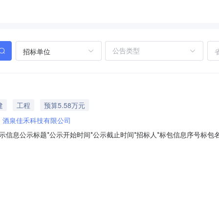
招标单位
建
工程
预算5.58万元
：
酒泉佳禾科技有限公司
信息公示标题*公示开始时间*公示截止时间*招标人*标包信息序号标包
RCBY-（2021）-118号货物55800酒泉佳禾科技有限公司5575
委托，对“肃州区银达镇乡村法治建设广场项目”以竞价邀请方式进行采购，