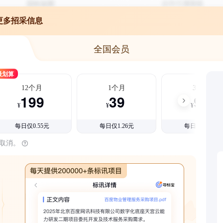
更多招采信息
全国会员
最划算
12个月
1个月
3个月
199
39
99
¥
¥
¥
每日仅0.55元
每日仅1.26元
每日仅1.08元
时取消。