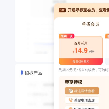
开通寻标宝会员，查看
VIP
单省会员
限购一次
首月试用
14.9
¥39
¥
每日仅0.48元
到期29元/月/省自动续费，可随
招标产品
标讯详情查看
关键电话直连