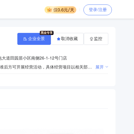
登录/注册
企业全景
取消收藏
监控
大道田园居小区南侧26-1-12号门店
许可项目：建筑智能化工程施工；建设工程施工；建筑劳务分包。（依法须经批准的项目，经相关部门批准后方可开展经营活动，具体经营项目以相关部门批准文件或许可证件为准）***一般项目：家用电器研发；技术服务、技术开发、技术咨询、技术交流、技术转让、技术推广；太阳能发电技术服务；家用电器安装服务；非电力家用器具销售；太阳能热利用装备销售；太阳能热利用产品销售；园林绿化工程施工；光伏发电设备租赁；太阳能热发电装备销售；太阳能热发电产品销售；市政设施管理；体育场地设施工程施工；金属门窗工程施工；土石方工程施工；智能家庭消费设备销售；电子产品销售；智能机器人销售；人工智能硬件销售；光伏设备及元器件销售；灯具销售；照明器具销售；日用百货销售；初级农产品收购；农副产品销售；草种植；花卉种植；树木种植经营；薯类种植；糖料作物种植；豆类种植；谷物种植；园艺产品种植；蔬菜种植；建筑工程机械与设备租赁；石棉水泥制品制造；石棉水泥制品销售；安全、消防用金属制品制造；金属制品销售；金属链条及其他金属制品销售；金属链条及其他金属制品制造；土地整治服务；建筑材料销售；轻质建筑材料销售；劳务服务（不含劳务派遣）。（除依法须经批准的项目外，凭营业执照依法自主开展经营活动）***
展开