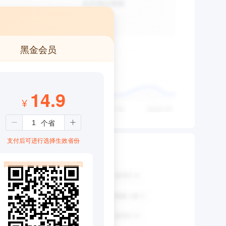
黑金会员
14.9
¥
支付后可进行选择生效省份