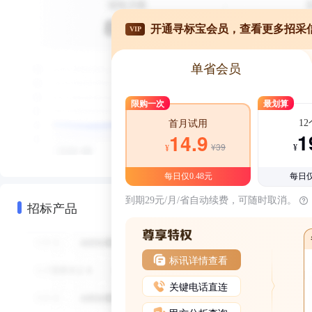
开通寻标宝会员，查看更多招采
VIP
单省会员
限购一次
最划算
1
首月试用
1
14.9
¥39
¥
¥
每日仅0.48元
每日仅
到期29元/月/省自动续费，可随时取消。
招标产品
标讯详情查看
关键电话直连