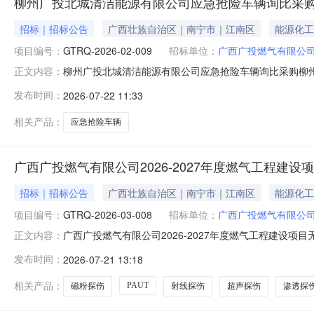
柳州广投北城清洁能源有限公司应急抢险车辆询比采
招标｜招标公告
广西壮族自治区｜南宁市｜江南区
能源化工
项目编号：
GTRQ-2026-02-009
招标单位：
广西广投燃气有限公
柳州广投北城清洁能源有限公司应急抢险车辆询比采购柳
正文内容：
限公司应急抢险车辆采购项目2.项目编号：GTRQ-2026-0
发布时间：
2026-07-22 11:33
救险车7.合同履行期限：自签订之日起至双方验收合格后甲
相关产品：
应急抢险车辆
广西广投燃气有限公司2026-2027年度燃气工程建
招标｜招标公告
广西壮族自治区｜南宁市｜江南区
能源化工
项目编号：
GTRQ-2026-03-008
招标单位：
广西广投燃气有限公
广西广投燃气有限公司2026-2027年度燃气工程建设项
正文内容：
目基本情况1.项目名称：广西广投燃气有限公司2026-2
发布时间：
2026-07-21 13:18
预算：60.5145万元（含税）6.采购需求：本次采购
用
相关产品：
PAUT
磁粉探伤
射线探伤
超声探伤
渗透探