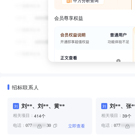
甲方分析查询
会员尊享权益
招标联系人
刘**、刘**、黄**
刘**、张*
刘
刘
个
个
414
39
相关项目：
相关项目：
立即查看
电话：
077
30
电话：
077
*******
*******