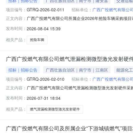
招标｜招标公告
广西壮族自治区｜南宁市｜隆安县
交通运输
项目编号：
GTRQ-2026-02-011
招标单位：
广西广投燃气有限公
广西广投燃气有限公司所属企业2026年抢险车辆采购项目
正文内容：
GTRQ-2026-02-0113.采购人：广西广投燃气有
发布时间：
2026-08-04 15:39
EC5Pro中体双排气刹厢式运输车（侧边双开门）7.合
类别：
相关产品：
抢险车辆
广西广投燃气有限公司燃气泄漏检测微型激光发射硬
招标｜招标公告
广西壮族自治区｜南宁市｜江南区
能源化工
项目编号：
GTRQ-2026-02-010
招标单位：
广西广投燃气有限公
广西广投燃气有限公司燃气泄漏检测微型激光发射硬件采
正文内容：
称：广西广投燃气有限公司燃气泄漏检测微型激光发射硬件采购项
发布时间：
2026-07-31 18:04
（含税）6.采购需求：采购微型激光发射硬件系统等设
表。7.合同履行期限
相关产品：
燃气泄漏检测微型激光发射硬件
广西广投燃气有限公司及所属企业“下游城镇燃气”项目2