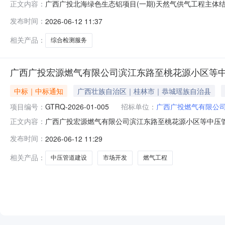
广西广投北海绿色生态铝项目(一期)天然气供气工程主体
正文内容：
供气工程主体结构综合检测服务。2.项目编号：GTRQ-202
发布时间：
2026-06-12 11:37
及地方相关的法律、法规、规范，供应商完成项目的主体
方案要求完
相关产品：
综合检测服务
广西广投宏源燃气有限公司滨江东路至桃花源小区等中
中标｜中标通知
广西壮族自治区｜桂林市｜恭城瑶族自治县
项目编号：
GTRQ-2026-01-005
招标单位：
广西广投燃气有限公
广西广投宏源燃气有限公司滨江东路至桃花源小区等中压管道
正文内容：
广西广投宏源燃气有限公司滨江东路至桃花源小区等中压管道
发布时间：
2026-06-12 11:29
其他中标内容：广西广投宏源燃气有限公司滨江东路至桃
监督部门本招标项目的
相关产品：
中压管道建设
市场开发
燃气工程