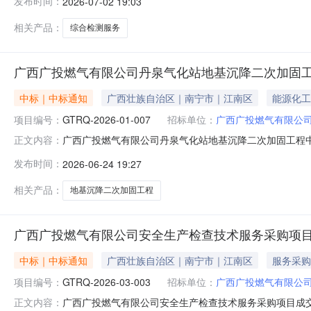
发布时间：
2026-07-02 19:03
中标价格：35100(元)二、其他中标内容：广西广投北
门本招标项目的监督
相关产品：
综合检测服务
广西广投燃气有限公司丹泉气化站地基沉降二次加固
中标｜中标通知
广西壮族自治区｜南宁市｜江南区
能源化工
项目编号：
GTRQ-2026-01-007
招标单位：
广西广投燃气有限公
广西广投燃气有限公司丹泉气化站地基沉降二次加固工程中标
正文内容：
次加固工程中标人：广西丰尚建设集团有限公司中标价格：
发布时间：
2026-06-24 19:27
布之日起1个工作日三、监督部门本招标项目的监督部门
术开发区高岭路与防城港路
相关产品：
地基沉降二次加固工程
广西广投燃气有限公司安全生产检查技术服务采购项
中标｜中标通知
广西壮族自治区｜南宁市｜江南区
服务采购
项目编号：
GTRQ-2026-03-003
招标单位：
广西广投燃气有限公
广西广投燃气有限公司安全生产检查技术服务采购项目成交结
正文内容：