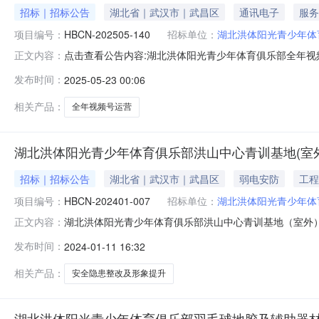
招标｜招标公告
湖北省｜武汉市｜武昌区
通讯电子
服务
项目编号：
HBCN-202505-140
招标单位：
湖北洪体阳光青少年体
点击查看公告内容:湖北洪体阳光青少年体育俱乐部全年视频号
正文内容：
140）项目所在地区：湖北省，武汉市一、招标条件本湖
发布时间：
2025-05-23 00:06
为湖北洪体阳光青少年体育俱乐部。本项目已具备招标条
其中的（001)湖北洪
相关产品：
全年视频号运营
湖北洪体阳光青少年体育俱乐部洪山中心青训基地(室
招标｜招标公告
湖北省｜武汉市｜武昌区
弱电安防
工程
项目编号：
HBCN-202401-007
招标单位：
湖北洪体阳光青少年体
湖北洪体阳光青少年体育俱乐部洪山中心青训基地（室外
正文内容：
的潜在供应商应在武汉市洪山区欢乐大道9号正堂时代写字楼
发布时间：
2024-01-11 16:32
HBCN-202401-007项目名称：洪山中心青训基地（
62.318198万元
相关产品：
安全隐患整改及形象提升
湖北洪体阳光青少年体育俱乐部羽毛球地胶及辅助器