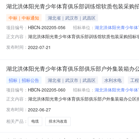
湖北洪体阳光青少年体育俱乐部训练馆软质包装采购
中标｜中标通知
湖北省｜武汉市｜武昌区
项目编号：
HBCN-202205-056
招标单位：
湖北洪体阳光青少年体
湖北洪体阳光青少年体育俱乐部训练馆软质包装采购招标项目成交
正文内容：
购招标项目三、中标（成交）信息供应商名称：湖北泰泽世纪
发布时间：
2022-07-21
四、主要标的信息序号供应商名称工程名称施工范围施工
训练馆
湖北洪体阳光青少年体育俱乐部俱乐部户外集装箱办
招标｜招标公告
湖北省｜武汉市｜武昌区
水利水电
工程
项目编号：
HBCN-202205-060
招标单位：
湖北洪体阳光青少年体
湖北洪体阳光青少年体育俱乐部俱乐部户外集装箱办公区
正文内容：
工程/建筑物施工/其他建筑物施工,工程/装修工程采购单位湖北
发布时间：
2022-06-27
年07月04日每日上午:8:30至12:00下午:14:3
相关产品：
电缆
排水沟改造