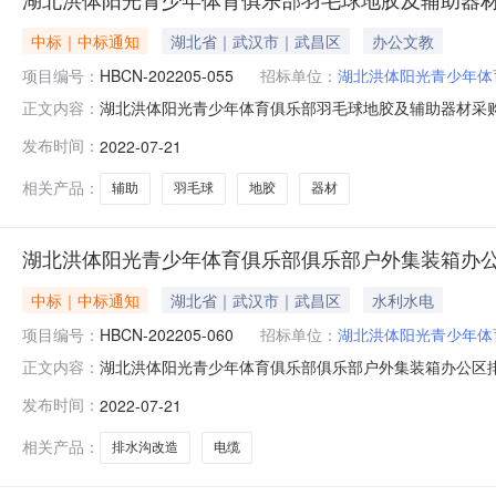
中标｜中标通知
湖北省｜武汉市｜武昌区
办公文教
项目编号：
HBCN-202205-055
招标单位：
湖北洪体阳光青少年体
湖北洪体阳光青少年体育俱乐部羽毛球地胶及辅助器材采购
正文内容：
其他体育设备采购单位湖北洪体阳光青少年体育俱乐部行政区
发布时间：
2022-07-21
￥12.888000万元（人民币）联系人及联系方式：项目联系
昌区体育馆
相关产品：
辅助
羽毛球
地胶
器材
湖北洪体阳光青少年体育俱乐部俱乐部户外集装箱办
中标｜中标通知
湖北省｜武汉市｜武昌区
水利水电
项目编号：
HBCN-202205-060
招标单位：
湖北洪体阳光青少年体
湖北洪体阳光青少年体育俱乐部俱乐部户外集装箱办公区
正文内容：
程/建筑物施工/体育和娱乐用房施工/体育场馆用房施工采购
发布时间：
2022-07-21
童梦慧胡陵陵代永治总成交金额￥19.580000万元（人民币
部
相关产品：
排水沟改造
电缆