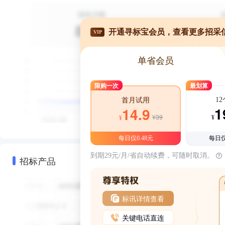
开通寻标宝会员，查看更多招采
VIP
单省会员
限购一次
最划算
1
首月试用
1
14.9
¥39
¥
¥
每日仅0.48元
每日仅
到期29元/月/省自动续费，可随时取消。
招标产品
标讯详情查看
关键电话直连