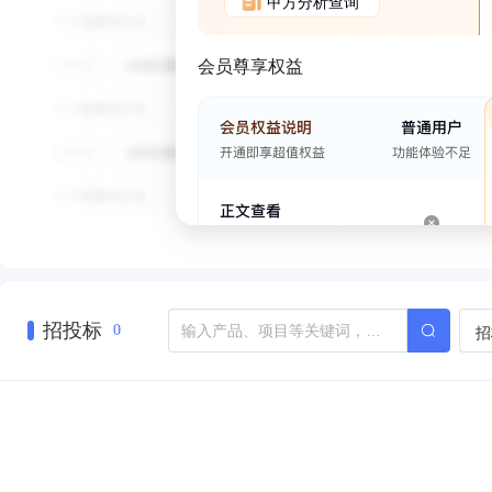
甲方分析查询
会员尊享权益
招投标
招
0