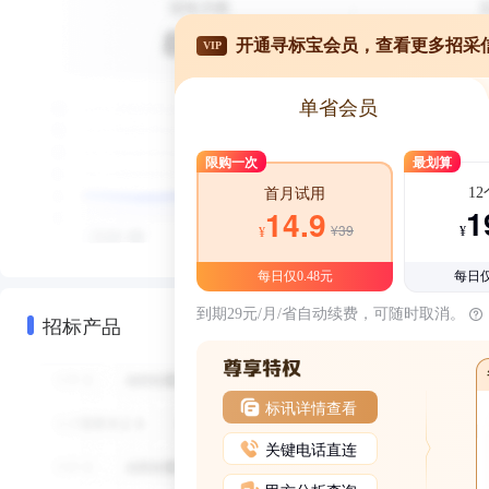
开通寻标宝会员，查看更多招采
VIP
单省会员
限购一次
最划算
1
首月试用
1
14.9
¥39
¥
¥
每日仅0.48元
每日仅
到期29元/月/省自动续费，可随时取消。
招标产品
标讯详情查看
关键电话直连