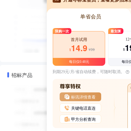
单省会员
限购一次
最划算
1
首月试用
1
14.9
¥39
¥
¥
每日仅0.48元
每日仅
到期29元/月/省自动续费，可随时取消。
招标产品
标讯详情查看
关键电话直连
甲方分析查询