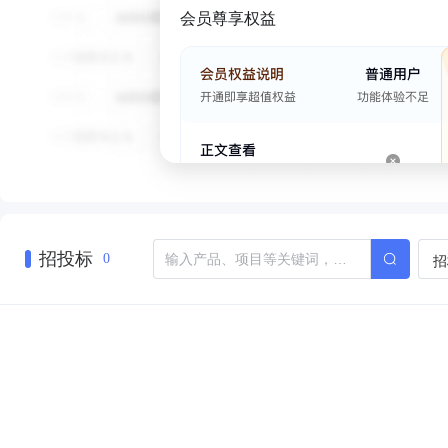
会员尊享权益
招投标
招
0