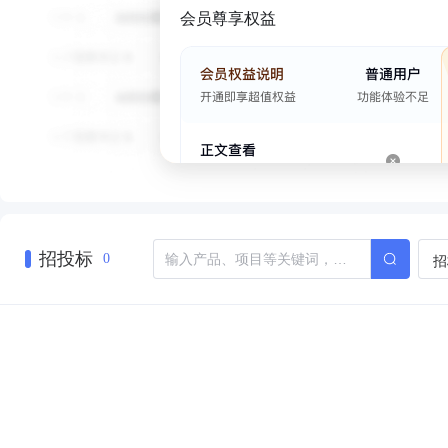
会员尊享权益
招投标
招
0