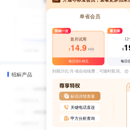
单省会员
限购一次
最划算
1
首月试用
1
14.9
¥39
¥
¥
每日仅0.48元
每日仅
到期29元/月/省自动续费，可随时取消。
招标产品
标讯详情查看
关键电话直连
甲方分析查询