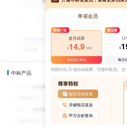
单省会员
限购一次
最划算
1
首月试用
1
14.9
¥39
¥
¥
每日仅0.48元
每日仅
到期29元/月/省自动续费，可随时取消。
中标产品
标讯详情查看
关键电话直连
甲方分析查询