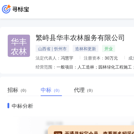
繁峙县华丰农林服务有限公司
华丰
农林
山西省 | 忻州市
造林和更新
开业
法定代表人：
冯慧宇
注册资本：
30万元
成
经营范围：
招标
中标
代理
（0）
（0）
（0）
中标分析
开通寻标宝会员，查看更多招采
VIP