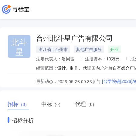
台州北斗星广告有限公司
北斗
星
浙江省 | 台州市
其他广告服务
开业
法定代表人：
潘周雷
注册资本：
10万元
成
经营范围：
设计、制作、代理国内户外兼自有媒介广
最新动态：
参与
[台学院确[202
2026-05-26 09:33
招标
中标
代理
（0）
（0）
（0）
招标分析