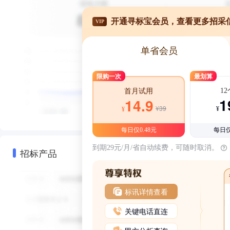
开通寻标宝会员，查看更多招采
VIP
单省会员
限购一次
最划算
1
首月试用
1
14.9
¥39
¥
¥
每日仅0.48元
每日仅
到期29元/月/省自动续费，可随时取消。
招标产品
标讯详情查看
关键电话直连