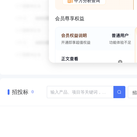
甲方分析查询
会员尊享权益
招投标
招
0