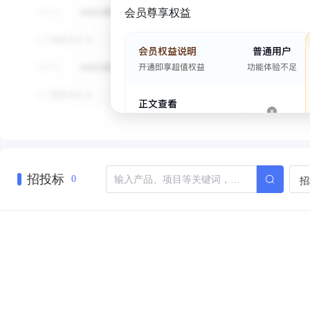
会员尊享权益
招投标
招
0