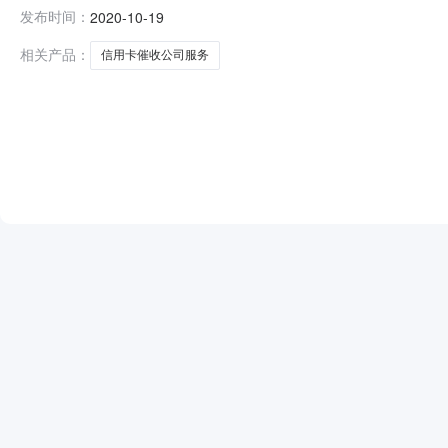
开招标，本项目于2020年10月14日在中国招标投标公共
发布时间：
2020-10-19
日。招标人已经依法确定中标人并对本次招标的中标结果
服务费率）项
相关产品：
信用卡催收公司服务