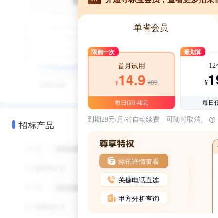
单省会员
限购一次
最划算
1
首月试用
1
14.9
¥39
¥
¥
每日仅0.48元
每日仅
到期29元/月/省自动续费，可随时取消。
招标产品
标讯详情查看
关键电话直连
甲方分析查询