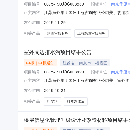
项目编号：
0675-190JOC003539
招标单位：
南京千厦
江苏海外集团国际工程咨询有限公司关于改造项目工
正文内容：
委托，就其所需改造项目工程结算审核服务进行邀请
发布时间：
2019-11-29
明：改造项目工程结算审核服务三、评标信息：日
限公
相关产品：
结算审核服务
工程结算审核服务
室外周边排水沟项目结果公告
中标｜中标通知
江苏省｜南京市｜栖霞区
项目编号：
0675-190JOC003429
招标单位：
南京千厦
江苏海外集团国际工程咨询有限公司关于室外周边排
正文内容：
就其所需室外周边排水沟改造进行邀请招标采购，按
发布时间：
2019-10-24
排水沟改造三、评标信息：日期：2019年10
招标联系
相关产品：
排水沟
排水沟改造
楼层信息化管理升级设计及改造材料项目结果