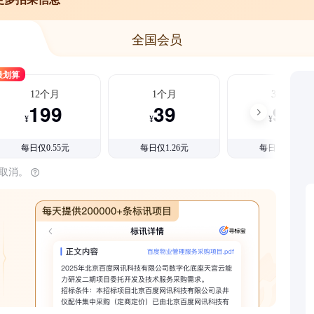
全国会员
最划算
12个月
1个月
3个月
199
39
99
¥
¥
¥
每日仅0.55元
每日仅1.26元
每日仅1.08元
时取消。