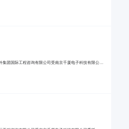
号：0675-194JOC003619二、招标项目简要说
室四、评标信息：中标人：南京金普达电子科技有限公司五、本
苏海外集团国际工程咨询有限公司受南京千厦电子科技有限公司
号：0675-194JOC003612二、招标项目简要说
室四、评标信息：中标人：南通达洲建设工程有限公司五、本次