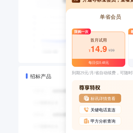
单省会员
限购一次
首月试用
14.9
¥39
¥
每日仅0.48元
到期29元/月/省自动续费，可随
招标产品
标讯详情查看
关键电话直连
甲方分析查询