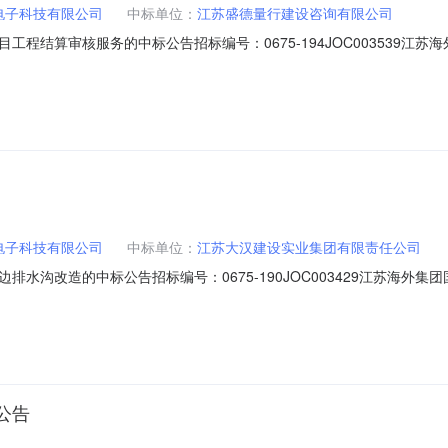
电子科技有限公司
中标单位：
江苏盛德量行建设咨询有限公司
程结算审核服务的中标公告招标编号：0675-194JOC003539江
招标采购，按规定程序进行了招标，具体结果公布如下：一、招标名称及招标编
期：2019年11月27日地点：南京市鼓楼区中山路55号新华大厦27楼
电子科技有限公司
中标单位：
江苏大汉建设实业集团有限责任公司
水沟改造的中标公告招标编号：0675-190JOC003429江苏海外
规定程序进行了招标，具体结果公布如下：一、招标名称及招标编号：0675
月21日地点：南京市中山路55号新华大厦6楼书香时间酒店锦绣厅四、评
公告