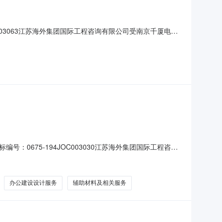
03063江苏海外集团国际工程咨询有限公司受南京千厦电子
果公布如下：一、招标名称及招标编号：0675-
采购平台2019年3月13日四、评标信息：日期：2019年4
675-194JOC003030江苏海外集团国际工程咨询
进行公开招标采购，按规定程序进行了招标，具体结果公布
关服务、新建工程项目设计服务三、招标公告媒体及日期：中招
办公建设设计服务
辅助材料及相关服务