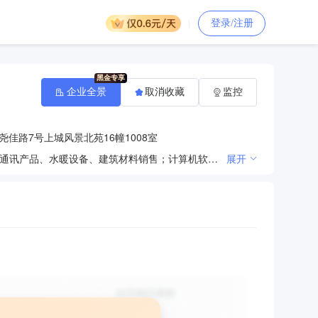
登录/注册
企业全景
取消收藏
监控
佳路7号上城风景北苑16幢1008室
电气成套设备、供水装置技术研发、安装、维修、销售及售后服务；水泵、电子、电器产品、机械设备、通讯产品、水暖设备、建筑材料销售；计算机软、硬件的研发、销售；通讯工程、网络工程施工及设备安装；管道工程、市政工程；电子信息咨询服务；提供建筑劳务服务。（依法须经批准的项目，经相关部门批准后方可开展经营活动）
展开