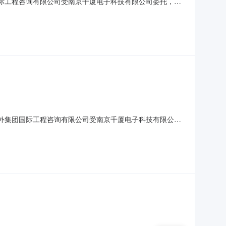
团国际工程咨询有限公司受南京千厦电子科技有限公司委托，就
94JOC003549二、招标项目简要说明：景观出新改造
南京玄武园林绿化工程有限责任公司五、本次招标联系事项：江
苏海外集团国际工程咨询有限公司受南京千厦电子科技有限公司
号：0675-194JOC003500二、招标项目简要说
2703会议室四、评标信息：中标人：南京沃匠工程技术有限公