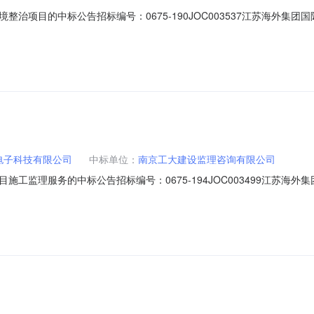
治项目的中标公告招标编号：0675-190JOC003537江苏海外集
程序进行了招标，具体结果公布如下：一、招标名称及招标编号：0675-1
日地点：南京市鼓楼区中山路55号新华大厦27楼2703会议室四、评标信
电子科技有限公司
中标单位：
南京工大建设监理咨询有限公司
工监理服务的中标公告招标编号：0675-194JOC003499江苏海
购，按规定程序进行了招标，具体结果公布如下：一、招标名称及招标编号：0
9年11月27日地点：南京市鼓楼区中山路55号新华大厦27楼2703会