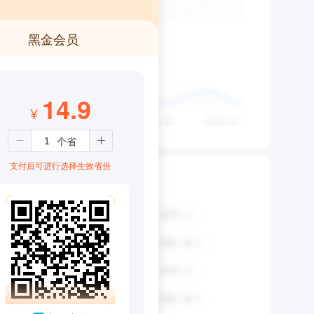
黑金会员
14.9
¥
支付后可进行选择生效省份