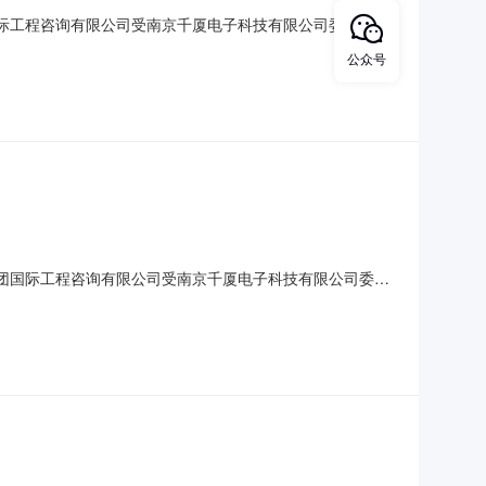
团国际工程咨询有限公司受南京千厦电子科技有限公司委托，就
90JOC003537二、招标项目简要说明：室外环境整治
公众号
息：中标人：江苏骄阳建设工程有限公司五、本次招标联系事项：
外集团国际工程咨询有限公司受南京千厦电子科技有限公司委
675-194JOC003499二、招标项目简要说明：改
议室四、评标信息：中标人：南京工大建设监理咨询有限公司五、