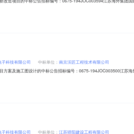
造项目的中标公告招标编号：0675-194JOC003594江苏海外集
程序进行了招标，具体结果公布如下：一、招标名称及招标编号：0675-1
地点：南京市中山路55号新华大厦2707会议室四、评标信息：中标人：
电子科技有限公司
中标单位：
南京沃匠工程技术有限公司
案及施工图设计的中标公告招标编号：0675-194JOC003500江
招标采购，按规定程序进行了招标，具体结果公布如下：一、招标名称及招标编
期：2019年11月27日地点：南京市鼓楼区中山路55号新华大厦27楼
电子科技有限公司
中标单位：
江苏骄阳建设工程有限公司