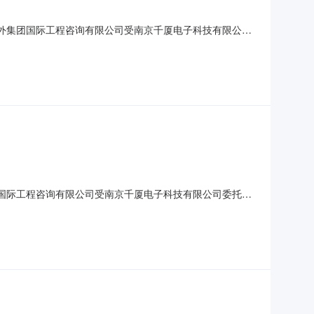
苏海外集团国际工程咨询有限公司受南京千厦电子科技有限公司
号：0675-190JOC003539二、招标项目简要说
2703会议室四、评标信息：中标人：江苏盛德量行建设咨询有
集团国际工程咨询有限公司受南京千厦电子科技有限公司委托，
-190JOC003429二、招标项目简要说明：室外周边
标信息：中标人：江苏大汉建设实业集团有限责任公司五、本次