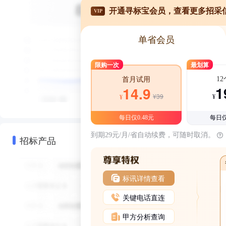
开通寻标宝会员，查看更多招采
VIP
单省会员
限购一次
最划算
1
首月试用
1
14.9
¥39
¥
¥
每日仅0.48元
每日仅
到期29元/月/省自动续费，可随时取消。
招标产品
标讯详情查看
关键电话直连
甲方分析查询