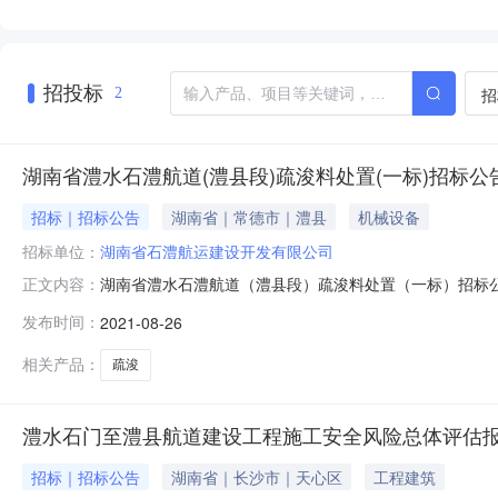
招投标
招
2
湖南省澧水石澧航道(澧县段)疏浚料处置(一标)招标公
招标｜招标公告
湖南省｜常德市｜澧县
机械设备
招标单位：
湖南省石澧航运建设开发有限公司
湖南省澧水石澧航道（澧县段）疏浚料处置（一标）招标
正文内容：
人民政府同意，我公司拟对湖南省澧水石澧航道（澧县段
发布时间：
2021-08-26
澧水石澧航道（澧县段）疏浚料处置（一标）；2、项目
限：15个月。二、投标人资格要求1、本次招标要
相关产品：
疏浚
澧水石门至澧县航道建设工程施工安全风险总体评估
招标｜招标公告
湖南省｜长沙市｜天心区
工程建筑