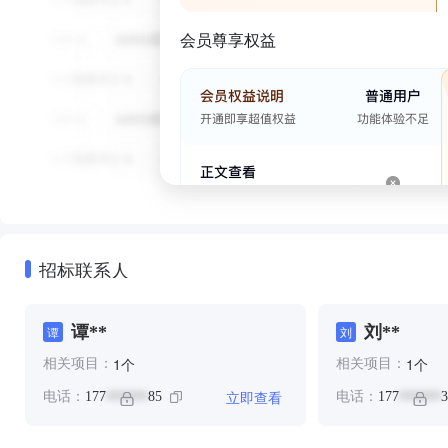
会员尊享权益
招标联系人
谭**
刘**
谭
刘
个
个
1
1
相关项目：
相关项目：
立即查看
电话：
177
85
电话：
177
3
******
******