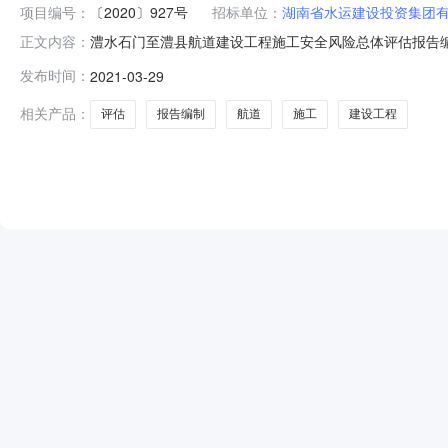
项目编号：
〔2020〕927号
招标单位：
湖南省水运建设投资集团
澧水石门至澧县航道建设工程施工安全风险总体评估报告
正文内容：
道建设工程已由湖南省发展和改革委员会以“湘发改基础〔
发布时间：
2021-03-29
筹。招标人为湖南省水运建设投资集团有限公司。项目已具
澧县航道建设工程属于2021年新
相关产品：
评估
报告编制
航道
施工
建设工程