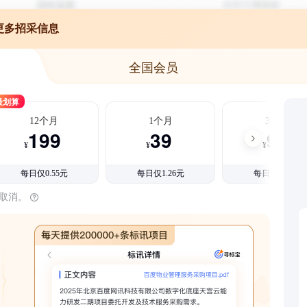
更多招采信息
全国会员
最划算
12个月
1个月
3个月
199
39
99
¥
¥
¥
每日仅0.55元
每日仅1.26元
每日仅1.08元
时取消。