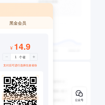
黑金会员
14.9
¥
支付后可进行选择生效省份
公众号