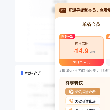
开通寻标宝会员，查看
VIP
单省会员
限购一次
首月试用
14.9
¥39
¥
每日仅0.48元
到期29元/月/省自动续费，可随
招标产品
标讯详情查看
关键电话直连