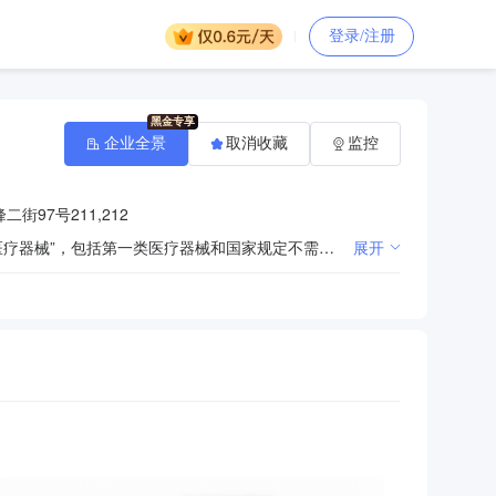
登录/注册
企业全景
取消收藏
监控
街97号211,212
生物技术咨询、交流服务;非许可类医疗器械经营（即不需申请《医疗器械经营企业许可证》即可经营的医疗器械”，包括第一类医疗器械和国家规定不需申请《医疗器械经营企业许可证》即可经营的第二类医疗器械）;办公设备耗材批发;仪器仪表批发;化工产品批发（危险化学品除外）;许可类医疗器械经营（即申请《医疗器械经营企业许可证》才可经营的医疗器械”，包括第三类医疗器械和需申请《医疗器械经营企业许可证》方可经营的第二类医疗器械）;医疗诊断、监护及治疗设备批发;药品零售;
展开