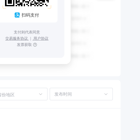
扫码支付
支付则代表同意
交易服务协议
｜
用户协议
发票获取
省份地区