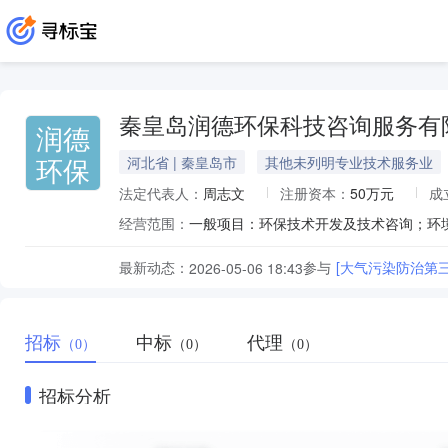
秦皇岛润德环保科技咨询服务有
润德
环保
河北省 | 秦皇岛市
其他未列明专业技术服务业
法定代表人：
周志文
注册资本：
50万元
成
经营范围：
最新动态：
参与
[大气污染防治第
2026-05-06 18:43
招标
中标
代理
（0）
（0）
（0）
招标分析