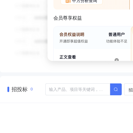
甲方分析查询
会员尊享权益
招投标
招
0