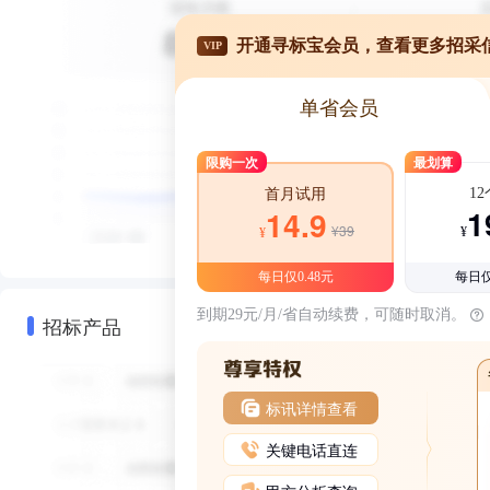
开通寻标宝会员，查看更多招采
VIP
单省会员
限购一次
最划算
1
首月试用
1
14.9
¥39
¥
¥
每日仅0.48元
每日仅
到期29元/月/省自动续费，可随时取消。
招标产品
标讯详情查看
关键电话直连