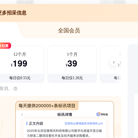
更多招采信息
全国会员
最划算
12个月
1个月
3个月
199
39
99
¥
¥
¥
每日仅0.55元
每日仅1.26元
每日仅1.08元
时取消。