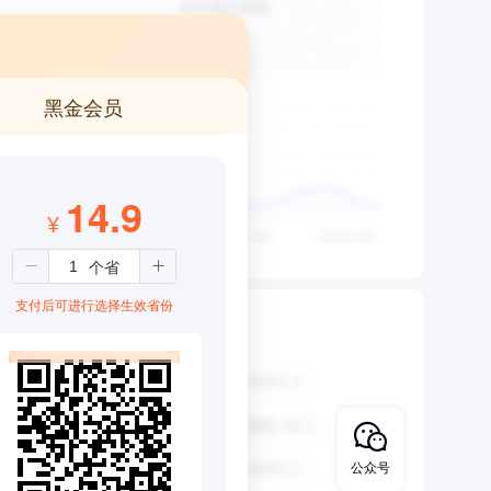
黑金会员
14.9
¥
支付后可进行选择生效省份
公众号