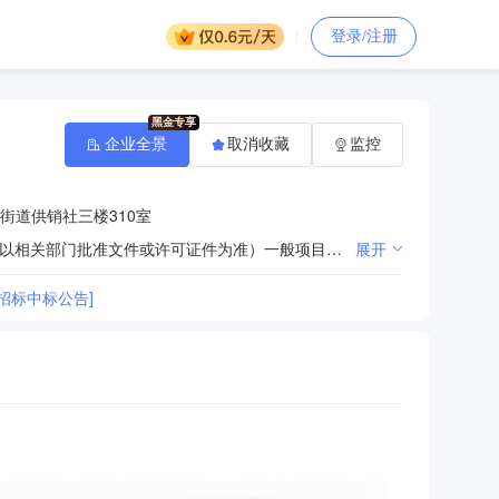
登录/注册
企业全景
取消收藏
监控
街道供销社三楼310室
许可项目：危险化学品经营（依法须经批准的项目，经相关部门批准后方可开展经营活动，具体经营项目以相关部门批准文件或许可证件为准）一般项目：石油制品销售（不含危险化学品）；专用化学产品销售（不含危险化学品）；化工产品销售（不含许可类化工产品）；橡胶制品销售；合成材料销售；石墨及碳素制品销售；润滑油销售；建筑材料销售；建筑防水卷材产品销售；涂料销售（不含危险化学品）；塑料制品销售（除依法须经批准的项目外，凭营业执照依法自主开展经营活动）
展开
招标中标公告]