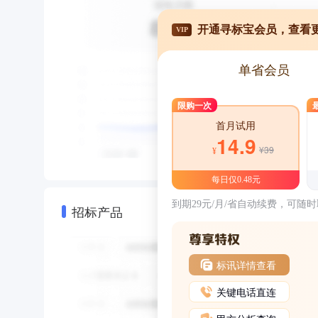
开通寻标宝会员，查看
VIP
单省会员
限购一次
首月试用
14.9
¥39
¥
每日仅0.48元
到期29元/月/省自动续费，可随
招标产品
标讯详情查看
关键电话直连