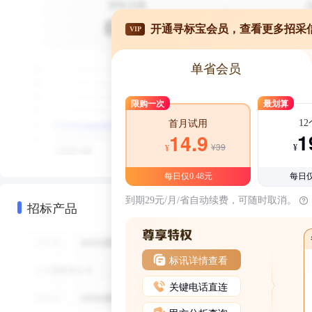
开通寻标宝会员，查看更多招采
VIP
单省会员
限购一次
最划算
1
首月试用
1
14.9
¥39
¥
¥
每日仅0.48元
每日仅
到期29元/月/省自动续费，可随时取消。
招标产品
标讯详情查看
关键电话直连