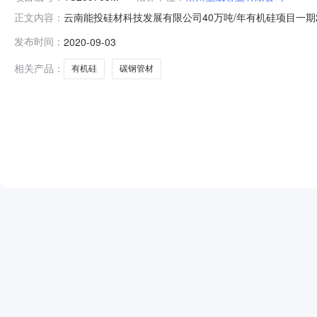
云南能投硅材科技发展有限公司40万吨/年有机硅项目一期
正文内容：
年项目碳钢管材（第一批）采购-中标候选人公示(招标编号：TC2
发布时间：
2020-09-03
投硅材科技发展有限公司40万吨/年有机硅项目一期20万吨
相关产品：
有机硅
碳钢管材