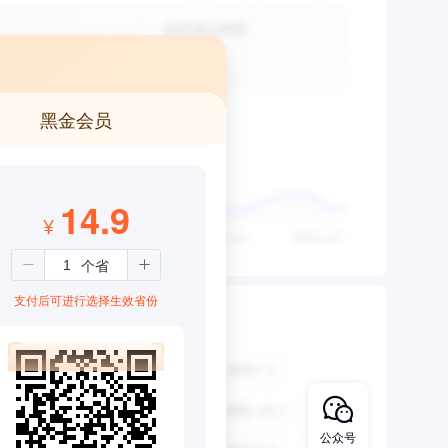
黑金会员
14.9
¥
支付后可进行选择生效省份
公众号