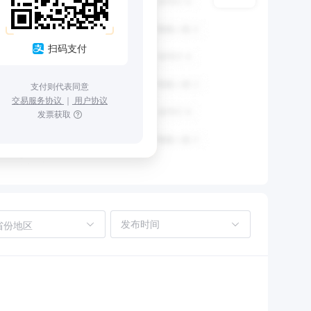
扫码支付
支付则代表同意
交易服务协议
｜
用户协议
发票获取
省份地区