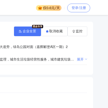
登录/注册
企业全景
取消收藏
监控
大道旁，绿岛公园对面（嘉辉郦堡A区一期）2
许可项目：建设工程设计，建设工程监理，建设工程施工，住宅室内装饰装修，水运工程监理，公路工程监理，城市生活垃圾经营性服务，城市建筑垃圾处置（清运），道路货物运输（不含危险货物）（依法须经批准的项目，经相关部门批准后在许可有效期内方可开展经营活动，具体经营项目和许可期限以相关部门批准文件或许可证件为准） 一般项目：机械零件、零部件加工，机械零件、零部件销售，专用设备修理，机械设备租赁，建筑工程机械与设备租赁，土石方工程施工，市政设施管理，园林绿化工程施工，工程管理服务，房屋拆迁服务，润滑油销售，汽车零配件零售，轮胎销售，劳务服务（不含劳务派遣），建筑材料销售，电气设备销售，机械电气设备销售，门窗销售，门窗制造加工，室内木门窗安装服务，物业管理，城乡市容管理，建筑用钢筋产品销售，金属材料销售，金属结构销售（除依法须经批准的项目外，凭营业执照依法自主开展经营活动）
展开