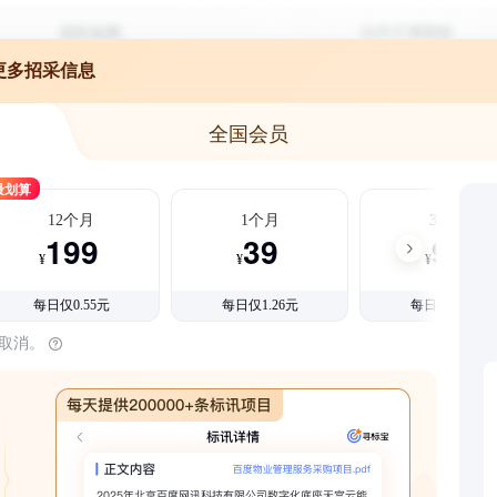
更多招采信息
全国会员
最划算
12个月
1个月
3个月
199
39
99
¥
¥
¥
每日仅0.55元
每日仅1.26元
每日仅1.08元
时取消。