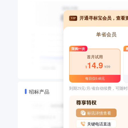
开通寻标宝会员，查看
VIP
单省会员
限购一次
首月试用
14.9
¥39
¥
每日仅0.48元
到期29元/月/省自动续费，可随
招标产品
标讯详情查看
关键电话直连