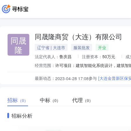
同晟隆商贸（大连）有限公司
同晟
隆
辽宁省 | 大连市
服装批发
开业
法定代表人：
鲁庆昌
注册资本：
50万元
成
经营范围：
最新动态：
参与
[大连金普新区保
2023-04-28 17:08
招标
中标
代理
（0）
（0）
（0）
招标分析