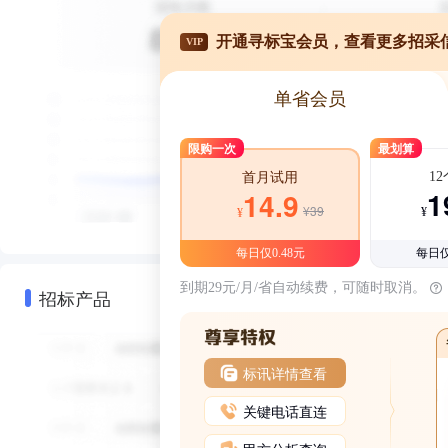
开通寻标宝会员，查看更多招采
VIP
单省会员
限购一次
最划算
1
首月试用
1
14.9
¥39
¥
¥
每日仅0.48元
每日仅
到期29元/月/省自动续费，可随时取消。
招标产品
标讯详情查看
关键电话直连