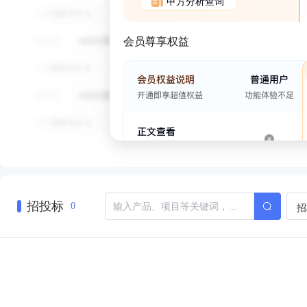
甲方分析查询
会员尊享权益
招投标
招
0