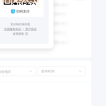
扫码支付
支付则代表同意
交易服务协议
｜
用户协议
发票获取
省份地区