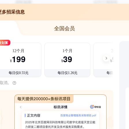
更多招采信息
全国会员
最划算
12个月
1个月
3个月
199
39
99
¥
¥
¥
每日仅0.55元
每日仅1.26元
每日仅1.08元
时取消。