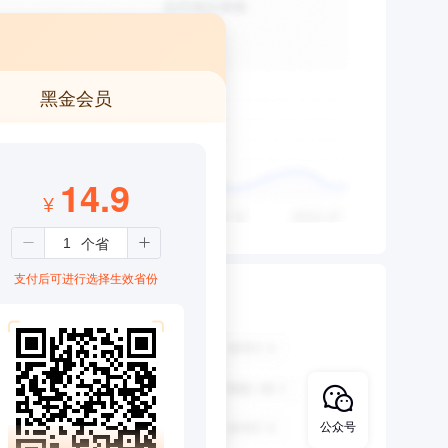
黑金会员
14.9
¥
支付后可进行选择生效省份
公众号