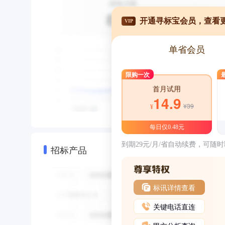
开通寻标宝会员，查看
VIP
单省会员
限购一次
首月试用
14.9
¥39
¥
每日仅0.48元
到期29元/月/省自动续费，可随
招标产品
标讯详情查看
关键电话直连