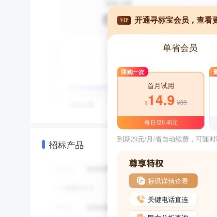
开通寻标宝会员，查看
VIP
单省会员
限购一次
首月试用
14.9
¥39
¥
每日仅0.48元
到期29元/月/省自动续费，可随
招标产品
标讯详情查看
关键电话直连