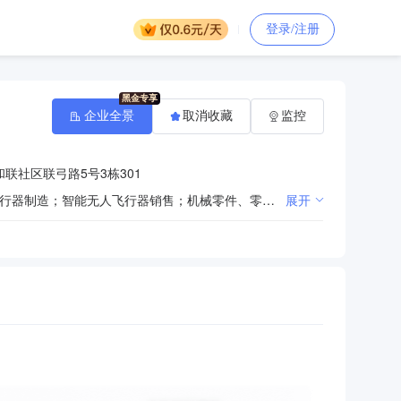
登录/注册
企业全景
取消收藏
监控
联社区联弓路5号3栋301
一般经营项目：人工智能硬件销售；工业机器人制造；工业机器人销售；智能机器人的研发；智能无人飞行器制造；智能无人飞行器销售；机械零件、零部件加工；机械零件、零部件销售；网络设备制造；网络设备销售；通信设备制造；通信设备销售；机械设备研发；机械设备销售；专用设备制造（不含许可类专业设备制造）；光学仪器制造；光学仪器销售；仪器仪表制造；仪器仪表销售；电子元器件零售；电子元器件制造；光纤制造；光纤销售；工业自动控制系统装置制造；工业自动控制系统装置销售；智能控制系统集成；信息系统集成服务；技术服务、技术开发、技术咨询、技术交流、技术转让、技术推广；国内贸易代理；货物进出口；技术进出口。（除依法须经批准的项目外，凭营业执照依法自主开展经营活动）许可经营项目：无。
展开