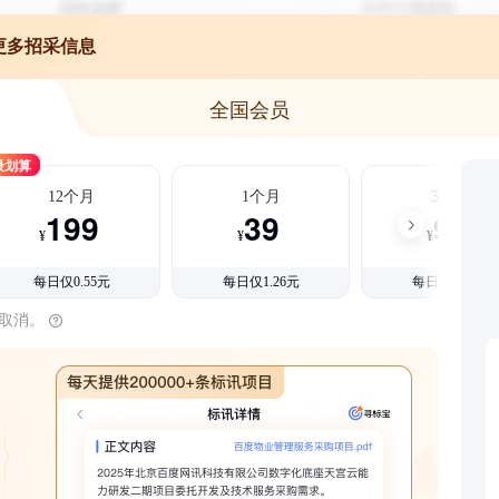
更多招采信息
全国会员
最划算
12个月
1个月
3个月
199
39
99
¥
¥
¥
每日仅0.55元
每日仅1.26元
每日仅1.08元
时取消。