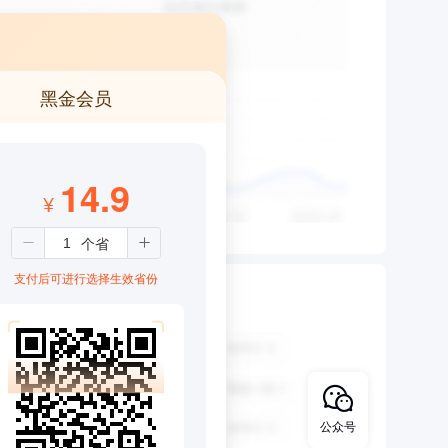
黑金会员
14.9
¥
支付后可进行选择生效省份
公众号