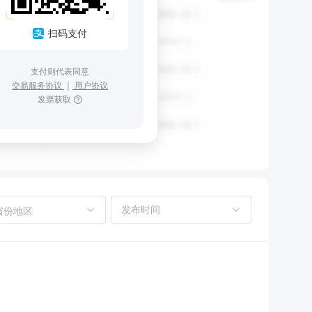
扫码支付
支付则代表同意
交易服务协议
｜
用户协议
发票获取
省份地区