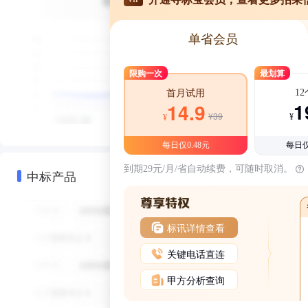
单省会员
限购一次
最划算
1
首月试用
1
14.9
¥39
¥
¥
每日仅0.48元
每日仅
到期29元/月/省自动续费，可随时取消。
中标产品
标讯详情查看
关键电话直连
甲方分析查询