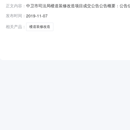
中卫市司法局楼道装修改造项目成交公告公告概要：公告信
正文内容：
政区域宁夏回族自治区公告时间2019年11月07日17:5
发布时间：
2019-11-07
人员名单吕学森李建红王新立（采购人）总成交金额￥1.70
址
相关产品：
楼道装修改造