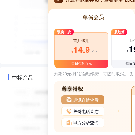
单省会员
限购一次
最划算
1
首月试用
1
14.9
¥39
¥
¥
每日仅0.48元
每日仅
到期29元/月/省自动续费，可随时取消。
中标产品
标讯详情查看
关键电话直连
甲方分析查询