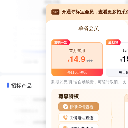
开通寻标宝会员，查看更多招采
VIP
单省会员
限购一次
最划算
1
首月试用
1
14.9
¥39
¥
¥
每日仅0.48元
每日仅
到期29元/月/省自动续费，可随时取消。
招标产品
标讯详情查看
关键电话直连