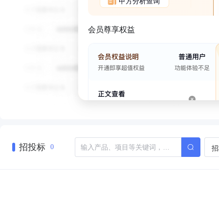
甲方分析查询
会员尊享权益
招投标
招
0