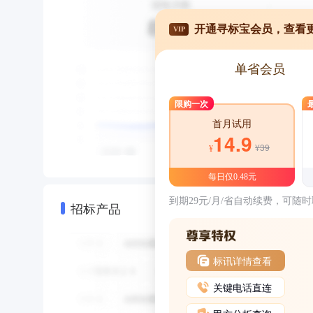
开通寻标宝会员，查看
VIP
单省会员
限购一次
首月试用
14.9
¥39
¥
每日仅0.48元
到期29元/月/省自动续费，可随
招标产品
标讯详情查看
关键电话直连