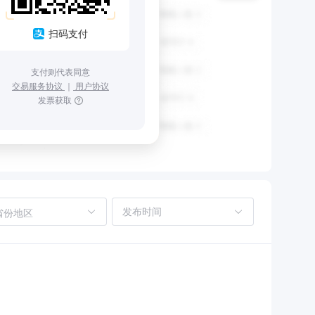
扫码支付
支付则代表同意
交易服务协议
｜
用户协议
发票获取
省份地区