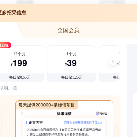
更多招采信息
全国会员
最划算
12个月
1个月
3个月
199
39
99
¥
¥
¥
每日仅0.55元
每日仅1.26元
每日仅1.08元
时取消。