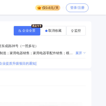
登录/注册
企业全景
取消收藏
监控
村东成路28号（一照多址）
一般项目：技术服务、技术开发、技术咨询、技术交流、技术转让、技术推广；家用电器研发；家用电器制造；家用电器销售；家用电器零配件销售；模具制造；塑料制品销售；塑料制品制造；日用家电零售；电子产品销售；机械电气设备制造；五金产品研发；互联网销售（除销售需要许可的商品）；货物进出口；技术进出口。（除依法须经批准的项目外，凭营业执照依法自主开展经营活动【上述经营范围涉及：货物或技术进出口（国家禁止或涉及行政审批的货物和技术进出口除外）】
展开
励企业提质升级项目的通知]