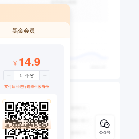
黑金会员
14.9
¥
支付后可进行选择生效省份
公众号