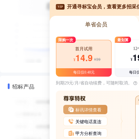
开通寻标宝会员，查看更多招采
VIP
单省会员
限购一次
最划算
1
首月试用
1
14.9
¥39
¥
¥
每日仅0.48元
每日仅
到期29元/月/省自动续费，可随时取消。
招标产品
标讯详情查看
关键电话直连
甲方分析查询