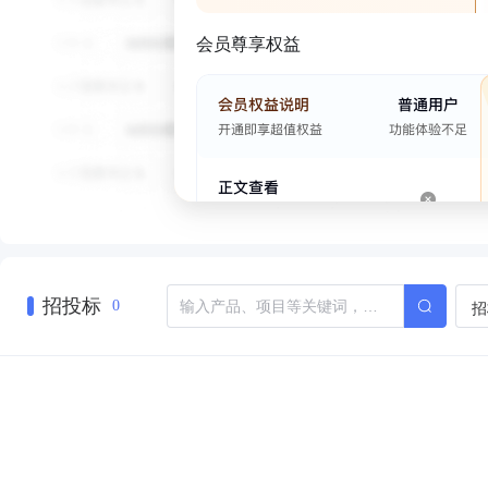
会员尊享权益
招投标
招
0