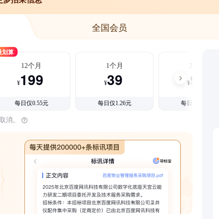
全国会员
最划算
12个月
1个月
3个月
199
39
99
¥
¥
¥
每日仅0.55元
每日仅1.26元
每日仅1.08元
时取消。