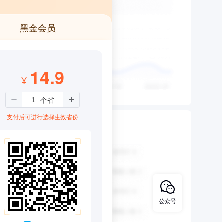
黑金会员
14.9
¥
支付后可进行选择生效省份
公众号