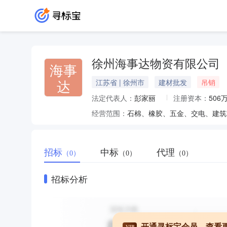
徐州海事达物资有限公司
海事
达
江苏省 | 徐州市
建材批发
吊销
法定代表人：
彭家丽
注册资本：
506
经营范围：
招标
中标
代理
（0）
（0）
（0）
招标分析
开通寻标宝会员，查看
VIP