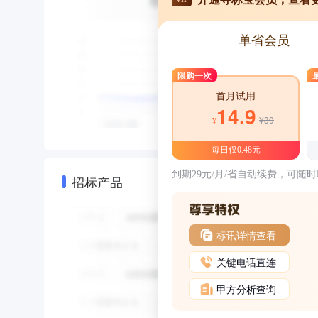
单省会员
限购一次
首月试用
14.9
¥39
¥
每日仅0.48元
到期29元/月/省自动续费，可随
招标产品
标讯详情查看
关键电话直连
甲方分析查询