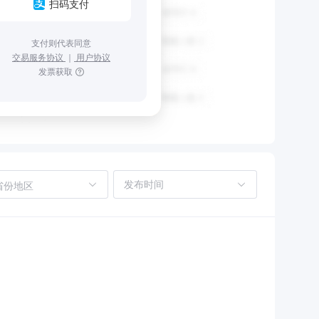
扫码支付
支付则代表同意
交易服务协议
｜
用户协议
发票获取
省份地区