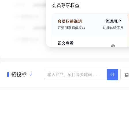
会员尊享权益
招投标
招
0