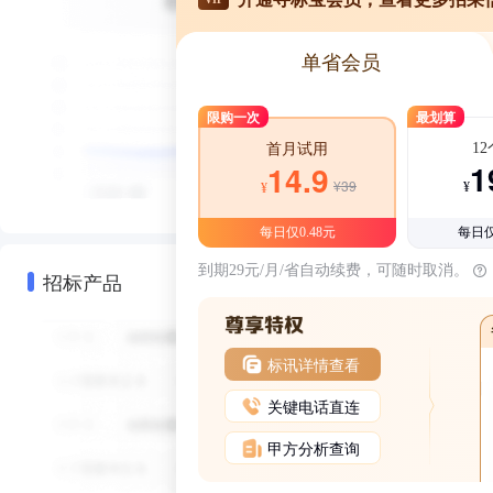
单省会员
限购一次
最划算
1
首月试用
1
14.9
¥39
¥
¥
每日仅0.48元
每日仅
到期29元/月/省自动续费，可随时取消。
招标产品
标讯详情查看
关键电话直连
甲方分析查询