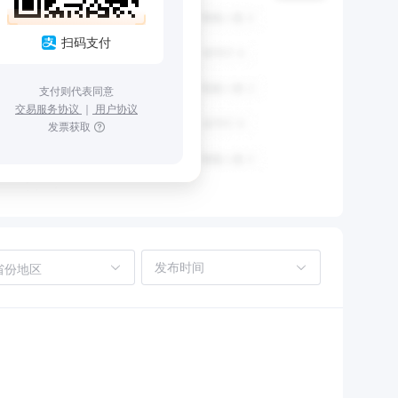
扫码支付
支付则代表同意
交易服务协议
｜
用户协议
发票获取
省份地区