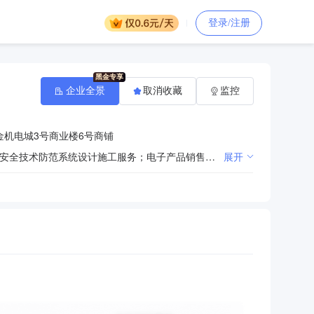
登录/注册
企业全景
取消收藏
监控
金机电城3号商业楼6号商铺
一般项目：消防器材销售；安防设备销售；金属制品销售；交通及公共管理用标牌销售；建筑材料销售；安全技术防范系统设计施工服务；电子产品销售；机械设备销售；特种劳动防护用品销售；五金产品零售；电工器材销售；电线、电缆经营；办公设备销售；服装服饰零售；工艺美术品及礼仪用品销售（象牙及其制品除外）；机械电气设备销售；技术服务、技术开发、技术咨询、技术交流、技术转让、技术推广；市场营销策划；会议及展览服务；信息咨询服务（不含许可类信息咨询服务）；消防技术服务；专用设备修理。（除依法须经批准的项目外，凭营业执照依法自主开展经营活动） 许可项目：道路货物运输（不含危险货物）。（依法须经批准的项目，经相关部门批准后方可开展经营活动，具体经营项目以相关部门批准文件或许可证件为准）
展开