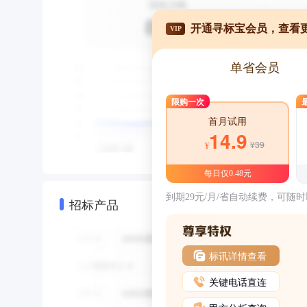
开通寻标宝会员，查看
VIP
单省会员
限购一次
首月试用
14.9
¥39
¥
每日仅0.48元
到期29元/月/省自动续费，可随
招标产品
标讯详情查看
关键电话直连