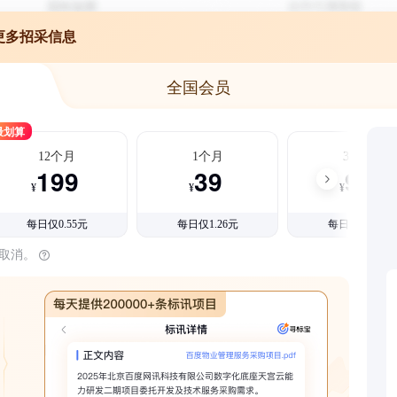
更多招采信息
全国会员
最划算
12个月
1个月
3个月
199
39
99
¥
¥
¥
每日仅0.55元
每日仅1.26元
每日仅1.08元
时取消。