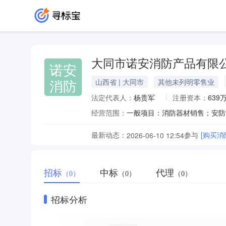
大同市诺安消防产品有限
诺安
消防
山西省 | 大同市
其他未列明零售业
法定代表人：
杨贵军
注册资本：
639
经营范围：
最新动态：
参与
[购买
2026-06-10 12:54
招标
中标
代理
（0）
（0）
（0）
招标分析