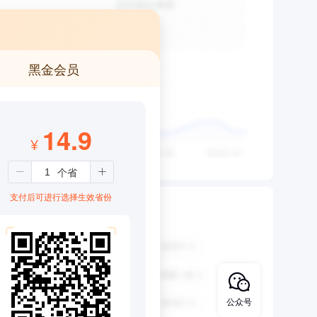
黑金会员
14.9
¥
支付后可进行选择生效省份
公众号