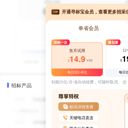
开通寻标宝会员，查看更多招采
VIP
单省会员
限购一次
最划算
1
首月试用
1
14.9
¥39
¥
¥
每日仅0.48元
每日仅
到期29元/月/省自动续费，可随时取消。
招标产品
标讯详情查看
关键电话直连