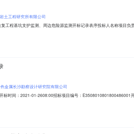
岩土工程研究所有限公司
及地上景观恢复工程基坑支护监测、周边危险源监测开标记录表序投标人名称项
所有限公司江凡国家注册土木工程师（岩土）AY15350046813749
度分别完成各阶段的监测，并将监测结果和评价及时向委托方及相关单位
录
有色金属长沙勘察设计研究院有限公司
：2021-01-2608:00招标项目编号：E35080108018004
交易厅2开标时间2021-01-2608:00开标记录内容标段名称：开标内容
书注册编号投标价勘察周期投标保证金递交情况开标备注1中冶沈勘工程技术