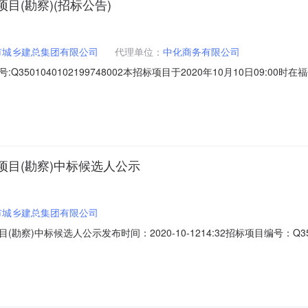
(勘察)(招标公告)
市城乡建总集团有限公司
代理单位：
中化商务有限公司
501040102199748002本招标项目于2020年10月10日09:
程项目概况工程项目名称：福州结核病防治院肿瘤综合住院大楼及制剂楼
费用42275.31万元，本次在拆除制剂厂药学楼、2#病房楼、6#病房楼、
目(勘察)中标候选人公示
市城乡建总集团有限公司
)中标候选人公示发布时间：2020-10-1214:32招标项目编号：Q350
02本招标项目于2020年10月10日09:00时在福州市公共资源交易服务中
病防治院肿瘤综合住院大楼及制剂楼项目（勘察）招标人：福州市城乡建