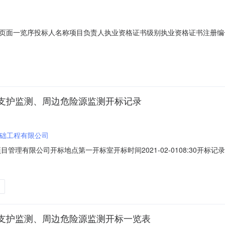
页面一览序投标人名称项目负责人执业资格证书级别执业资格证书注册编
300000元45日历日内完成详细勘察并提交勘察报告。已递交2闽武长城建
通知之日起45日历天内完成详细勘察并提交勘察报告。已递交6000元3华东勘
支护监测、周边危险源监测开标记录
础工程有限公司
管理有限公司开标地点第一开标室开标时间2021-02-0108:30开
人执业资格证书级别执业资格证书注册编号投标价勘察周期投标保证金递交情
佰叁拾柒万肆仟玖佰肆拾肆元捌角承包人应在接到招标人通知后3日内进场，以
支护监测、周边危险源监测开标一览表