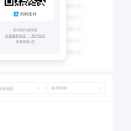
扫码支付
支付则代表同意
交易服务协议
｜
用户协议
发票获取
省份地区