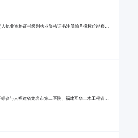
目负责人执业资格证书级别执业资格证书注册编号投标价勘察周
44.8承包人应在接到招标人通知后3日内进场，以现场业主书
作信息反馈，及时预报基坑及上部结构施工中出现的问题，并
86001开标参与人福建省龙岩市第二医院、福建互华土木工程管理
开标地点：五楼交易厅2开标时间：2021-01-26序号投标
有限公司李新国家级AY1421004