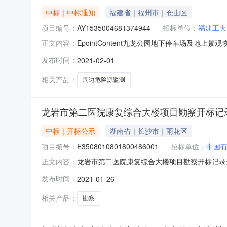
中标｜中标通知
福建省｜福州市｜仓山区
项目编号：
AY1535004681374944
招标单位：
福建工大
EpointContent九龙公园地下停车场
正文内容：
期投标保证金递交情况备注1福建工大岩土工程研究
发布时间：
2021-02-01
面确认的分地块分区域监测,并根据相关工程进
提出处理措施，
相关产品：
周边危险源监测
龙岩市第二医院康复综合大楼项目勘察开标记
中标｜开标公示
湖南省｜长沙市｜雨花区
项目编号：
E3508010801800486001
招标单位：
中国
龙岩市第二医院康复综合大楼项目勘察开标记录开标时间
正文内容：
有限公司,福建省建融工程咨询有限公司开标地点五楼
发布时间：
2021-01-26
单位名称项目负责人执业资格证书级别执业资格证
相关产品：
勘察