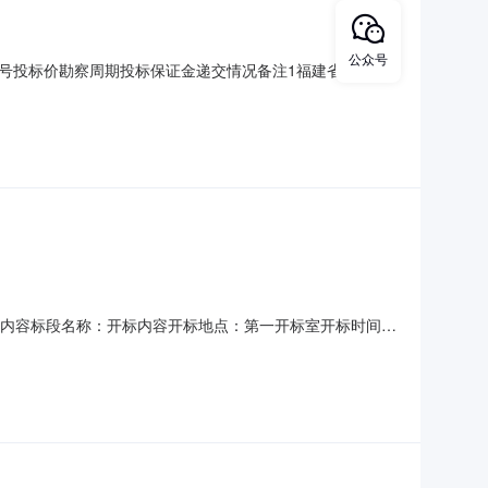
公众号
号投标价勘察周期投标保证金递交情况备注1福建省力和勘
设发展有限公司熊海和国家注册土木工程师（岩土）
测设计院（福建）有限公司郑有强国家注册土木工程师（岩土）
标记录内容标段名称：开标内容开标地点：第一开标室开标时间：
况开标备注1苏州立诚建筑设计院有限公司宋清辉国家注册土木
现场业主书面确认的分地块分区域监测,并根据相关工程进度分