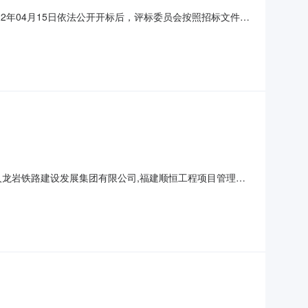
022年04月15日依法公开开标后，评标委员会按照招标文件规
及否决原因公示如下：一、定标候选人及投标的主要内容投
9145勘察人收到发包人通知后10日历天内完成初勘并提交
开标参与人龙岩铁路建设发展集团有限公司,福建顺恒工程项目管理有
间：2021-08-16序号投标单位名称项目负责人执业资格证书
481873200.00