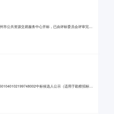
00时在福州市公共资源交易服务中心开标，已由评标委员会评审完
项目（勘察）招标人：福州市城乡建总集团有限公司建设规
病人食堂的基础上，拆除面积4542.16㎡，新建肿瘤综
1040102199748002中标候选人公示（适用于勘察招标项
心开标，已由评标委员会评审完毕，现将中标候选人结果公示如下：
总集团有限公司建设规模：项目总投资匡