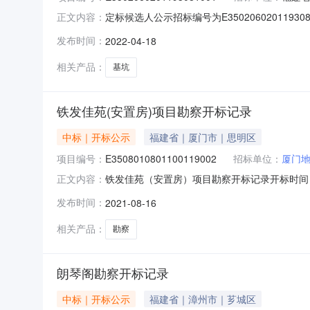
定标候选人公示招标编号为E35020602011
正文内容：
定的评标标准和方法对投标文件进行了评审，根
发布时间：
2022-04-18
标的主要内容定标候选人勘察费报价勘察服务期限
初步勘察报告，
相关产品：
基坑
铁发佳苑(安置房)项目勘察开标记录
中标｜开标公示
福建省｜厦门市｜思明区
项目编号：
E3508010801100119002
招标单位：
厦门
铁发佳苑（安置房）项目勘察开标记录开标时间：202
正文内容：
限公司开标地点五楼交易厅2开标时间2021-08
发布时间：
2021-08-16
级别执业资格证书注册编号投标价勘察周期投标保证金
相关产品：
勘察
朗琴阁勘察开标记录
中标｜开标公示
福建省｜漳州市｜芗城区