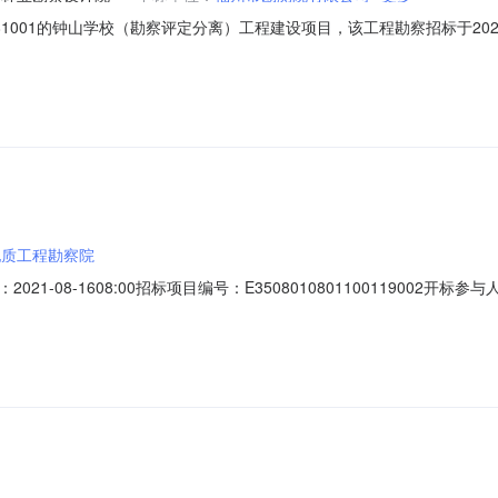
93081001的钟山学校（勘察评定分离）工程建设项目，该工程勘察招标于2
据评标委员会提出的书面评标报告，现将评标结果、否决其投标的投标人
质量标准项目勘察负责人注册证书编号编号西北综合勘察设计研究院265
地质工程勘察院
1-08-1608:00招标项目编号：E3508010801100119002
-1608:00开标记录内容标段名称：开标内容开标地点：五楼交易厅2开标时
递交情况开标备注1翰林（福建）勘察设计有限公司梁耀俊一级AY1835005