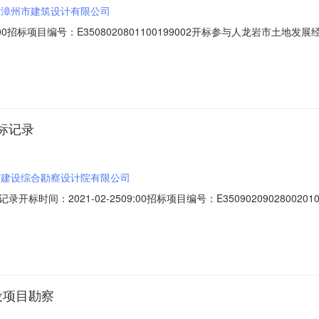
省漳州市建筑设计有限公司
8:00招标项目编号：E3508020801100199002开标参与人龙岩市
录内容标段名称：开标内容开标地点：五楼交易厅2开标时间：2021-05-0
北省地质勘察基础工程有限公司姜永耀国家级AY09420053615840
标记录
市建设综合勘察设计院有限公司
时间：2021-02-2509:00招标项目编号：E3509020902800
02-2509:00开标记录内容标段名称：开标内容开标地点：蕉城区开标室开
投标保证金递交情况开标备注1福建省漳州市建筑设计有限公司王小明壹级
设项目勘察