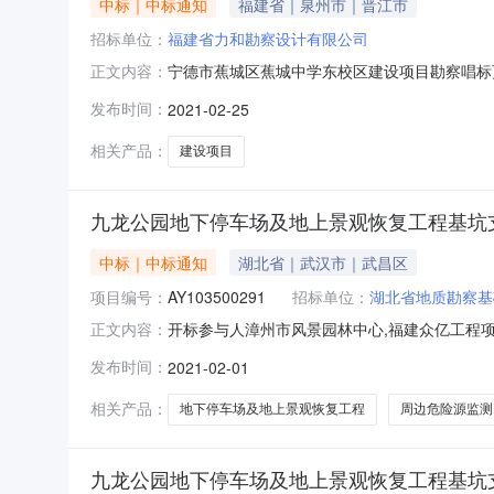
中标｜中标通知
福建省｜泉州市｜晋江市
招标单位：
福建省力和勘察设计有限公司
宁德市蕉城区蕉城中学东校区建设项目勘察唱标
正文内容：
察设计有限公司陈伟池一级AY193500649
发布时间：
2021-02-25
AY153500462300000元招标人书面
AY123500347
相关产品：
建设项目
九龙公园地下停车场及地上景观恢复工程基坑
中标｜中标通知
湖北省｜武汉市｜武昌区
项目编号：
AY103500291
招标单位：
湖北省地质勘察基
开标参与人漳州市风景园林中心,福建众亿工程项目
正文内容：
2021-02-01序号投标单位名称项目负责
发布时间：
2021-02-01
工程师（岩土）AY063500054人民币壹
别完成各
相关产品：
地下停车场及地上景观恢复工程
周边危险源监测
九龙公园地下停车场及地上景观恢复工程基坑