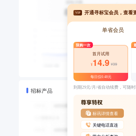
开通寻标宝会员，查看
VIP
单省会员
限购一次
首月试用
14.9
¥39
¥
每日仅0.48元
到期29元/月/省自动续费，可随
招标产品
标讯详情查看
关键电话直连