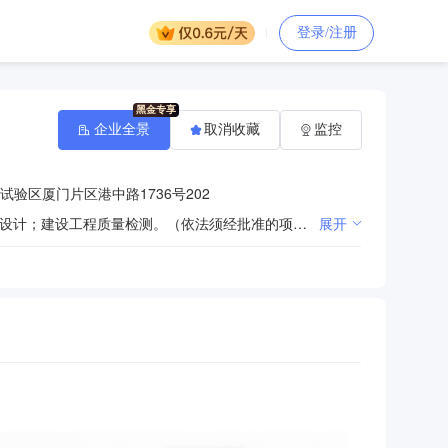
登录/注册
企业全景
取消收藏
监控
验区厦门片区港中路1736号202
许可项目：建设工程勘察；测绘服务；地质灾害治理工程勘查；地质灾害危险性评估；地质灾害治理工程设计；建设工程质量检测。（依法须经批准的项目，经相关部门批准后方可开展经营活动，具体经营项目以相关部门批准文件或许可证件为准）一般项目：土壤污染治理与修复服务；生态恢复及生态保护服务；地理遥感信息服务；环保咨询服务；工程和技术研究和试验发展。（除依法须经批准的项目外，凭营业执照依法自主开展经营活动）
展开