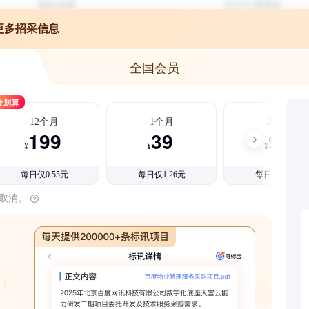
更多招采信息
全国会员
最划算
12个月
1个月
3个月
199
39
99
¥
¥
¥
每日仅0.55元
每日仅1.26元
每日仅1.08元
时取消。