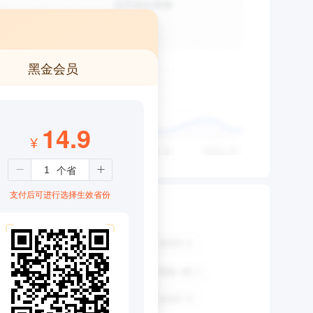
黑金会员
14.9
¥
支付后可进行选择生效省份