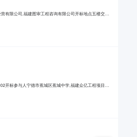
土地发展经营有限公司,福建图审工程咨询有限公司开标地点五楼交易
8序号投标单位名称项目负责人执业资格证书级别执业资格证书注册编
00元勘察人收到发包人进场通
201002开标参与人宁德市蕉城区蕉城中学,福建众亿工程项目管
标时间：2021-02-25序号投标单位名称项目负责人执业资
国家注册土木工程师（岩土）AY1235