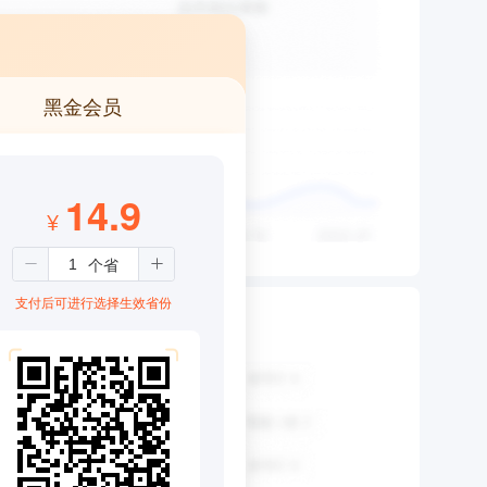
黑金会员
14.9
¥
支付后可进行选择生效省份