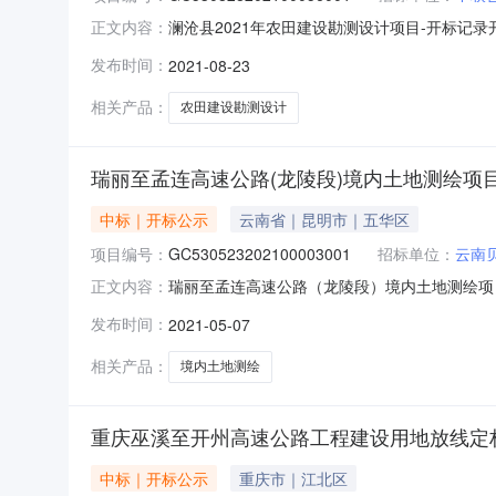
澜沧县2021年农田建设勘测设计项目-开标记录开标时
正文内容：
08-2309:56开标记录内容开标记录内容序号投标
发布时间：
2021-08-23
浦贝科技有限公司0.00null已缴纳2021-08-211
相关产品：
农田建设勘测设计
瑞丽至孟连高速公路(龙陵段)境内土地测绘项
中标｜开标公示
云南省｜昆明市｜五华区
项目编号：
GC530523202100003001
招标单位：
云南
瑞丽至孟连高速公路（龙陵段）境内土地测绘项目-开标
正文内容：
标时间2021-05-0715:25开标记录内容
发布时间：
2021-05-07
2021-05-0714:29:252云南瀚哲科技有限公司0.
相关产品：
境内土地测绘
重庆巫溪至开州高速公路工程建设用地放线定
中标｜开标公示
重庆市｜江北区