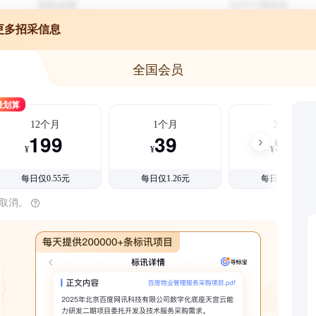
更多招采信息
全国会员
最划算
12个月
1个月
3个月
199
39
99
¥
¥
¥
每日仅0.55元
每日仅1.26元
每日仅1.08元
时取消。