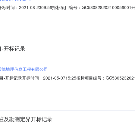
间：2021-08-2309:56招标项目编号：GC53082820210005
人名称总报价(元)工期（交货期）投标保证金额投标文件递交时间1中联合创设计有限公
4:26:463云南瀚哲科技有限公司0.00null已缴纳202
目-开标记录
贝德地理信息工程有限公司
记录开标时间：2021-05-0715:25招标项目编号：GC5305232
开标记录内容序号投标人名称总报价(元)工期（交货期）投标保证金额投标文件递交
00null已缴纳2021-05-0616:32:363云南环复地质矿业有限公司0.00
桩及勘测定界开标记录