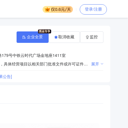
登录/注册
企业全景
取消收藏
监控
179号中铁云时代广场金地座1411室
许可项目：测绘服务；国土空间规划编制。（依法须经批准的项目，经相关部门批准后方可开展经营活动，具体经营项目以相关部门批准文件或许可证件为准）一般项目：地理遥感信息服务；土地整治服务；土地调查评估服务；不动产登记代理服务；社会稳定风险评估；规划设计管理；软件开发；计算机系统服务；信息系统集成服务；工程技术服务（规划管理、勘察、设计、监理除外）；技术服务、技术开发、技术咨询、技术交流、技术转让、技术推广；租赁服务（不含许可类租赁服务）；国内贸易代理；矿产资源储量估算和报告编制服务；矿产资源储量评估服务。（除依法须经批准的项目外，凭营业执照依法自主开展经营活动）
展开
果公告]