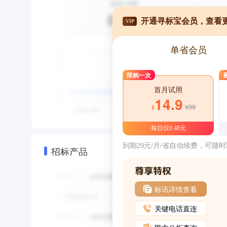
开通寻标宝会员，查看
VIP
单省会员
限购一次
首月试用
14.9
¥39
¥
每日仅0.48元
到期29元/月/省自动续费，可随
招标产品
标讯详情查看
关键电话直连