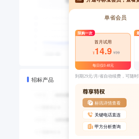
单省会员
限购一次
首月试用
14.9
¥39
¥
每日仅0.48元
到期29元/月/省自动续费，可随
招标产品
标讯详情查看
关键电话直连
甲方分析查询