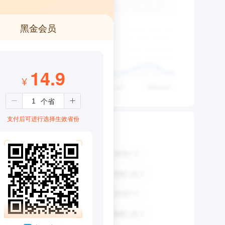
黑金会员
14.9
¥
支付后可进行选择生效省份