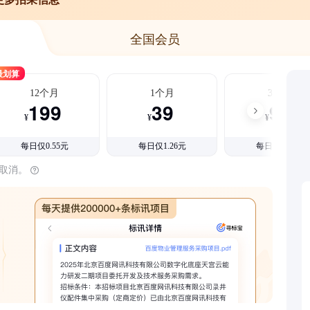
全国会员
最划算
12个月
1个月
3个月
199
39
99
¥
¥
¥
每日仅0.55元
每日仅1.26元
每日仅1.08元
时取消。