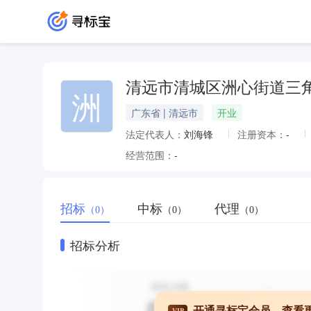
清远市清城区洲心街道三
洲
广东省 | 清远市
开业
法定代表人：
刘海锋
注册资本：
-
经营范围：
-
招标
中标
代理
（0）
（0）
（0）
招标分析
开通寻标宝会员，查看
VIP