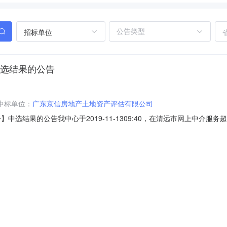
招标单位
]中选结果的公告
中标单位：
广东京信房地产土地资产评估有限公司
1号】中选结果的公告我中心于2019-11-1309:40，在清远市网上中
下：采购项目名称粤（2018）清远市不动产权第0042621号项目编号44180
金额说明按正常收费标准下浮30%收取选取中介方式随机抽取中选机构名称广