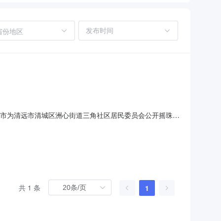
省份地区
介服务超市为清远市清城区洲心街道三角社区居民委员会公开摇珠选
27829571051911080048选取中介日期2019-
东京信房地产土地资产评估有限公司
共 1 条
1