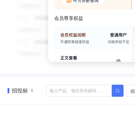
甲方分析查询
会员尊享权益
招投标
招
0