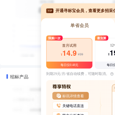
开通寻标宝会员，查看更多招采
VIP
单省会员
限购一次
最划算
1
首月试用
1
14.9
¥39
¥
¥
每日仅0.48元
每日仅
到期29元/月/省自动续费，可随时取消。
招标产品
标讯详情查看
关键电话直连