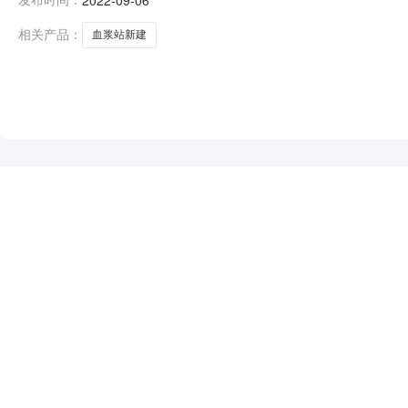
责任公司2.项目名称：中国生物永登单采血浆站新建项目3
房为砖混结构为
相关产品：
血浆站新建
NEW
HOT
5折起
暂时没有搜索结果…