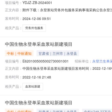
项目编号：
YDJZ-ZB-2024001
附件下载：永登浆站劳务外包服务采购事项采购公告永登兰
正文内容：
2024001采购人：永登兰生单采血浆有限责任公司投
发布时间：
2024-12-06 09:51
格的上级机构出具的授权文件，采用多级授权的，应保证
具有依法缴纳税收和社会保障资金的良
相关产品：
劳务外包服务
中国生物永登单采血浆站新建项目
中标｜中标通知
甘肃省｜兰州市｜永登县
项目编号：
E6201005005002730001001
招标单位：
永登兰生单
中国生物永登单采血浆站新建项目发布时间：2022-12-
正文内容：
项目交易编号E6201005005002730001001招
发布时间：
2022-12-16 21:48
15294118392开标时间2022年12月12日14时
相关产品：
血浆站新建
中国生物永登单采血浆站新建项目
中标｜中标通知
甘肃省｜兰州市｜永登县
中标1749.77万元