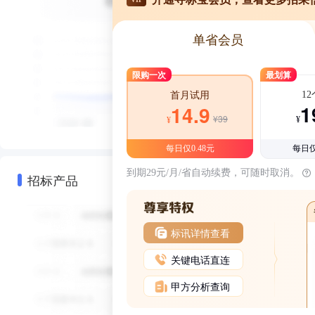
单省会员
限购一次
最划算
1
首月试用
1
14.9
¥39
¥
¥
每日仅0.48元
每日仅
到期29元/月/省自动续费，可随时取消。
招标产品
标讯详情查看
关键电话直连
甲方分析查询