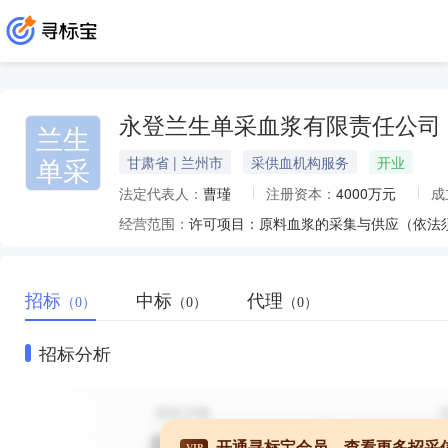
永登兰生单采血浆有限责任公司
兰生
单采
甘肃省 | 兰州市
采供血机构服务
开业
法定代表人：
曹瑾
注册资本：
4000万元
成
经营范围：
许可项目：原料血浆的采集与供应（依法
招标
中标
代理
（0）
（0）
（0）
招标分析
开通寻标宝会员，查看更多招采
VIP