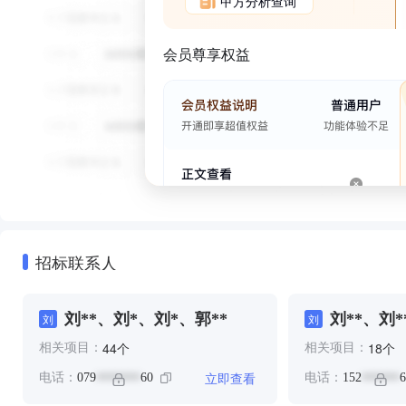
甲方分析查询
会员尊享权益
招标联系人
刘**、刘*、刘*、郭**
刘**、刘*
刘
刘
个
个
44
18
相关项目：
相关项目：
立即查看
电话：
079
60
电话：
152
6
*******
******