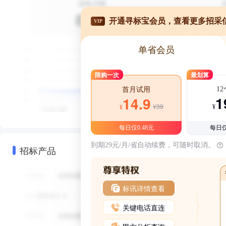
开通寻标宝会员，查看更多招采
VIP
单省会员
限购一次
最划算
1
首月试用
1
14.9
¥39
¥
¥
每日仅0.48元
每日仅
到期29元/月/省自动续费，可随时取消。
招标产品
标讯详情查看
关键电话直连