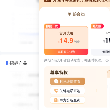
单省会员
限购一次
最划算
1
首月试用
1
14.9
¥39
¥
¥
每日仅0.48元
每日仅
到期29元/月/省自动续费，可随时取消。
招标产品
标讯详情查看
关键电话直连
甲方分析查询