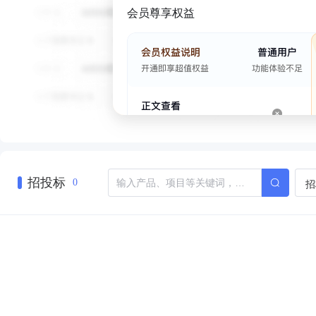
会员尊享权益
招投标
招
0