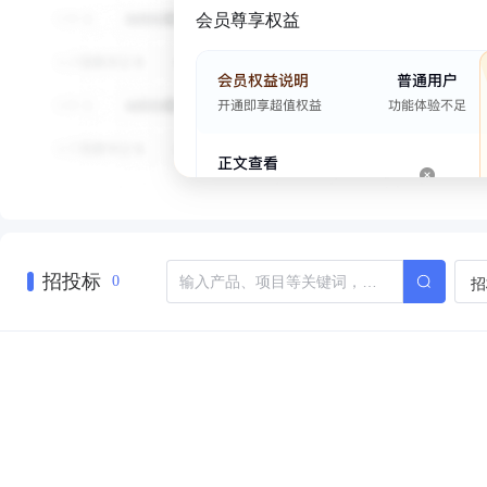
会员尊享权益
招投标
招
0