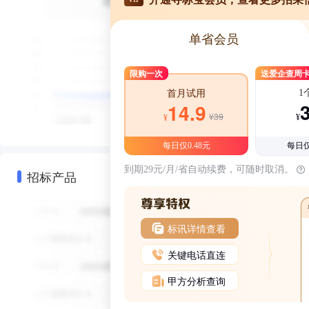
单省会员
限购一次
送爱企查周
1
首月试用
14.9
¥39
¥
¥
每日仅0.48元
每日仅
到期29元/月/省自动续费，可随时取消。
招标产品
标讯详情查看
关键电话直连
甲方分析查询