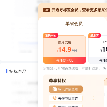
开通寻标宝会员，查看更多招采
VIP
单省会员
限购一次
最划算
1
首月试用
1
14.9
¥39
¥
¥
每日仅0.48元
每日仅
到期29元/月/省自动续费，可随时取消。
招标产品
标讯详情查看
关键电话直连