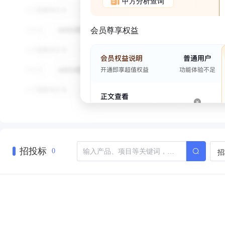
甲方分析查询
会员尊享权益
招投标
招
0