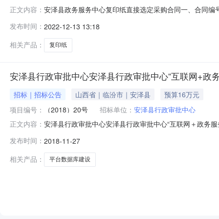
安泽县政务服务中心复印纸直接选定采购合同一、合同编号:SXZ
正文内容：
号:SXZFCG-DZMCDD-10JA-2022-116
发布时间：
2022-12-13 13:18
务服务中心供应商（乙方）：山西云鑫达文化用品有限责任
相关产品：
复印纸
安泽县行政审批中心安泽县行政审批中心“互联网+政
招标｜招标公告
山西省｜临汾市｜安泽县
预算16万元
项目编号：
（2018）20号
招标单位：
安泽县行政审批中心
安泽县行政审批中心安泽县行政审批中心“互联网＋政务服务
正文内容：
批中心“互联网＋政务服务”平台数据库建设单一来源公示1
发布时间：
2018-11-27
(2018)20号4.专家论证意见表：一、项目信息项目名称
的唯一
相关产品：
平台数据库建设