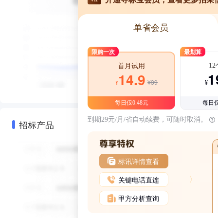
单省会员
限购一次
最划算
1
首月试用
1
14.9
¥39
¥
¥
每日仅0.48元
每日仅
到期29元/月/省自动续费，可随时取消。
招标产品
标讯详情查看
关键电话直连
甲方分析查询