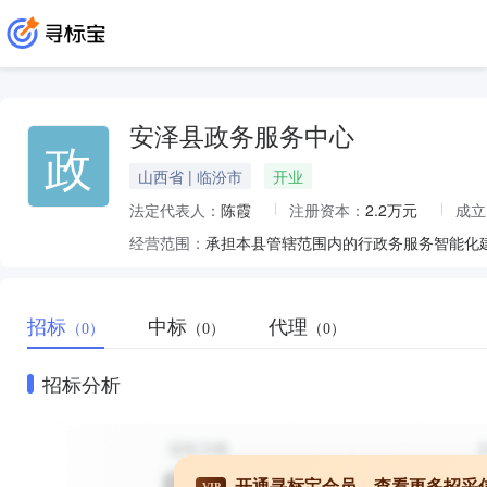
安泽县政务服务中心
政
山西省 | 临汾市
开业
法定代表人：
陈霞
注册资本：
2.2万元
成立
经营范围：
招标
中标
代理
（0）
（0）
（0）
招标分析
开通寻标宝会员，查看更多招采
VIP