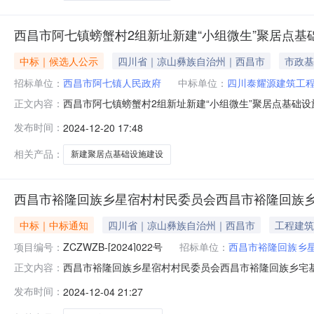
西昌市阿七镇螃蟹村2组新址新建“小组微生”聚居点基
中标｜候选人公示
四川省｜凉山彝族自治州｜西昌市
市政基
招标单位：
西昌市阿七镇人民政府
中标单位：
四川泰耀源建筑工
西昌市阿七镇螃蟹村2组新址新建“小组微生”聚居点基础
正文内容：
镇螃蟹村2组新址新建“小组微生”聚居点基础设施建设项目
发布时间：
2024-12-20 17:48
14726645048招标代理机构四川中科智源工程勘察设计有限
相关产品：
新建聚居点基础设施建设
西昌市裕隆回族乡星宿村村民委员会西昌市裕隆回族乡宅
中标｜中标通知
四川省｜凉山彝族自治州｜西昌市
工程建筑
项目编号：
ZCZWZB-[2024]022号
招标单位：
西昌市裕隆回族乡
西昌市裕隆回族乡星宿村村民委员会西昌市裕隆回族乡宅基地
正文内容：
号：ZCZWZB-【2024】022）二、项目名称：西
发布时间：
2024-12-04 21:27
程有限公司供应商地址：四川省凉山彝族自治州西昌市航天大道
工工期项目