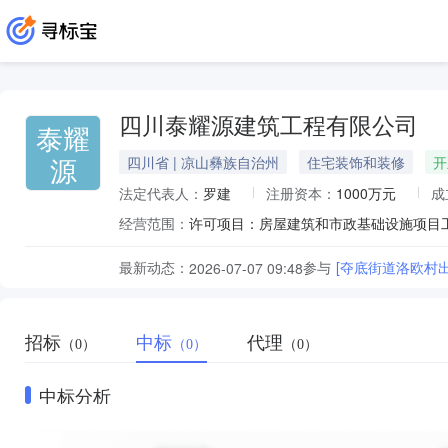
四川泰耀源建筑工程有限公司
泰耀
源
四川省 | 凉山彝族自治州
住宅装饰和装修
开
法定代表人：
罗建
注册资本：
1000万元
成
经营范围：
最新动态：
参与
[夺底街道洛欧村
2026-07-07 09:48
招标
中标
代理
（0）
（0）
（0）
中标分析