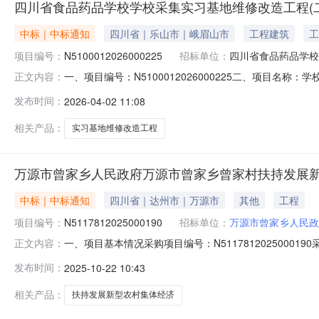
四川省食品药品学校学校采集实习基地维修改造工程(二
中标｜中标通知
四川省｜乐山市｜峨眉山市
工程建筑
工
项目编号：
N5100012026000225
招标单位：
四川省食品药品学校
一、项目编号：N5100012026000225二、项目
正文内容：
源建筑工程有限公司四川省西昌市航天大道一段56号3-606号
发布时间：
2026-04-02 11:08
目名称采购标的施工范围施工工期项目经理执业证书信息B08
相关产品：
实习基地维修改造工程
万源市曾家乡人民政府万源市曾家乡曾家村扶持发展
中标｜中标通知
四川省｜达州市｜万源市
其他
工程
项目编号：
N5117812025000190
招标单位：
万源市曾家乡人民政
一、项目基本情况采购项目编号：N511781202500
正文内容：
终止评标。三、其他补充事宜无四、凡对本次公告内容提
发布时间：
2025-10-22 10:43
136290674042.采购代理机构信息名称：万源市人民
相关产品：
扶持发展新型农村集体经济