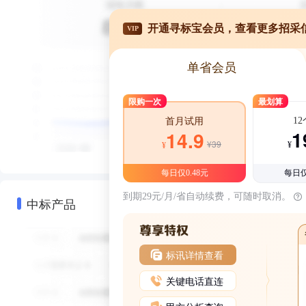
开通寻标宝会员，查看更多招采
VIP
单省会员
限购一次
最划算
1
首月试用
1
14.9
¥39
¥
¥
每日仅0.48元
每日仅
到期29元/月/省自动续费，可随时取消。
中标产品
标讯详情查看
关键电话直连