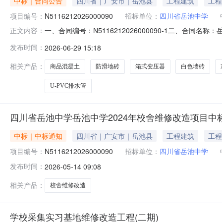
中标｜合同公告
四川省｜广安市｜岳池县
工程建筑
工程
项目编号：
N5116212026000090
招标单位：
四川省岳池中学
一、合同编号：N5116212026000090-1二、合同名
正文内容：
五、合同主体采购人（甲方）：四川省岳池中学地址：岳池县东
发布时间：
2026-06-29 15:18
联系方式：15183499466六、合同主要信息主要标的
相关产品：
商品混凝土
防滑地砖
箱式变压器
白色墙砖
U-PVC排水管
四川省岳池中学岳池中学2024年校舍维修改造项目中标
中标｜中标通知
四川省｜广安市｜岳池县
工程建筑
工程
项目编号：
N5116212026000090
招标单位：
四川省岳池中学
发布时间：
2026-05-14 09:08
相关产品：
校舍维修改造
学校采集实习基地维修改造工程(二期)