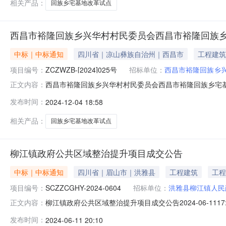
相关产品：
回族乡宅基地改革试点
西昌市裕隆回族乡兴华村村民委员会西昌市裕隆回族乡宅
中标｜中标通知
四川省｜凉山彝族自治州｜西昌市
工程建筑
项目编号：
ZCZWZB-[2024]025号
招标单位：
西昌市裕隆回族乡
西昌市裕隆回族乡兴华村村民委员会西昌市裕隆回族乡宅基地
正文内容：
号：ZCZWZB-【2024】025）二、项目名称：西
发布时间：
2024-12-04 18:58
程有限公司供应商地址：四川省凉山彝族自治州西昌市航天大道
工工期项目
相关产品：
回族乡宅基地改革试点
柳江镇政府公共区域整治提升项目成交公告
中标｜中标通知
四川省｜眉山市｜洪雅县
工程建筑
工程
项目编号：
SCZZCGHY-2024-0604
招标单位：
洪雅县柳江镇人民
柳江镇政府公共区域整治提升项目成交公告2024-06-1117
正文内容：
川泰耀源建筑工程有限公司供应商地址:四川省凉山彝族自治州西
发布时间：
2024-06-11 20:10
老师、杨老师(业主代表)五、代理服务收费标准及金额: