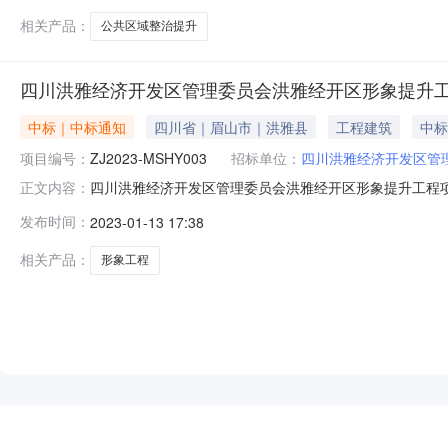
相关产品：
公共区域整治提升
四川洪雅经济开发区管理委员会洪雅经开区形象提升
中标｜中标通知
四川省｜眉山市｜洪雅县
工程建筑
中标
项目编号：
ZJ2023-MSHY003
招标单位：
四川洪雅经济开发区管
四川洪雅经济开发区管理委员会洪雅经开区形象提升工程项目成交
正文内容：
升工程项目三、中标（成交）信息供应商名称：四川泰耀源建
发布时间：
2023-01-13 17:38
元）四、主要标的信息序号供应商名称工程名称施工范围施
25120132014015
相关产品：
形象工程
NEW
HOT
5折起