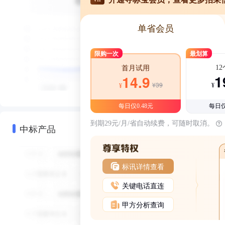
单省会员
限购一次
最划算
1
首月试用
1
14.9
¥39
¥
¥
每日仅0.48元
每日仅
到期29元/月/省自动续费，可随时取消。
中标产品
标讯详情查看
关键电话直连
甲方分析查询