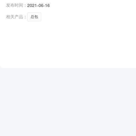
ZBPSZBGG-2021-03号国家电投集团内蒙古能源
发布时间：
2021-06-16
用酸碱采购项目标包一：通辽区域化学水处理用酸碱采购
学水处理用酸碱采购辽宁北方亿林
相关产品：
总包