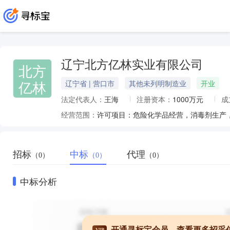
辽宁北方亿林实业有限公司
北方
亿林
辽宁省 | 营口市
其他未列明制造业
开业
法定代表人：
王海
注册资本：
1000万元
成
经营范围：
招标
中标
代理
（0）
（0）
（0）
中标分析
开通寻标宝会员，查看更多招采
VIP