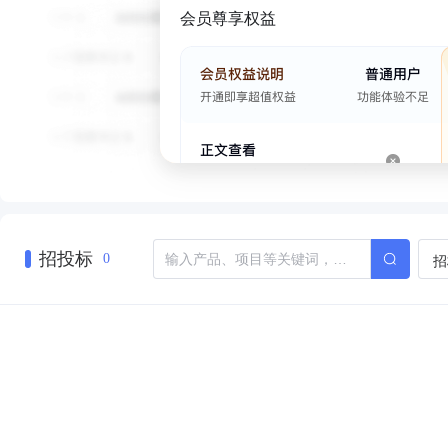
会员尊享权益
招投标
招
0