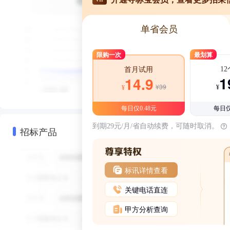
单省会员
限购一次
最划算
1
首月试用
1
14.9
¥39
¥
¥
每日仅0.48元
每日仅
到期29元/月/省自动续费，可随时取消。
招标产品
标讯详情查看
关键电话直连
甲方分析查询