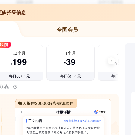
更多招采信息
全国会员
最划算
12个月
1个月
3个月
199
39
99
¥
¥
¥
每日仅0.55元
每日仅1.26元
每日仅1.08元
时取消。