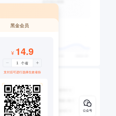
黑金会员
14.9
¥
支付后可进行选择生效省份
公众号