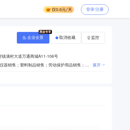
登录/注册
企业全景
取消收藏
监控
镇满村大道万通商城A11-106号
一般项目：第一类医疗器械销售；第二类医疗器械销售；卫生用品和一次性使用医疗用品销售；实验分析仪器销售；塑料制品销售；劳动保护用品销售；玻璃仪器销售；橡胶制品销售；纸制品销售；仪器仪表销售；针纺织品及原料销售；电子产品销售；产业用纺织制成品销售；金属制品销售；棉、麻销售；消防器材销售；特种劳动防护用品销售；日用百货销售；模具销售；办公用品销售；消毒剂销售（不含危险化学品）；机械设备销售；金属工具销售；包装材料及制品销售；母婴用品销售；教学用模型及教具销售；办公设备销售；环境保护专用设备销售；网络设备销售；医用口罩批发；化工产品销售（不含许可类化工产品）；医护人员防护用品批发；照明器具销售；特种设备销售；五金产品批发；第一类医疗器械租赁；第二类医疗器械租赁；机械设备租赁；专用设备修理；会议及展览服务；计算机及办公设备维修；养生保健服务（非医疗）；健康咨询服务（不含诊疗服务）；普通机械设备安装服务；技术服务、技术开发、技术咨询、技术交流、技术转让、技术推广；环境卫生公共设施安装服务（除依法须经批准的项目外，凭营业执照依法自主开展经营活动）许可项目：第三类医疗器械经营；消毒器械销售；第三类医疗器械租赁（依法须经批准的项目，经相关部门批准后方可开展经营活动，具体经营项目以相关部门批准文件或许可证件为准）
展开