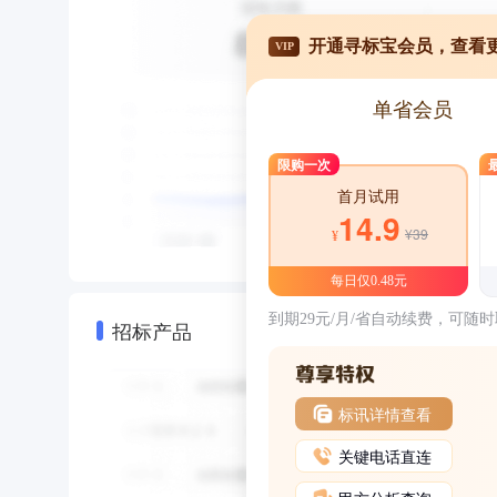
开通寻标宝会员，查看
VIP
单省会员
限购一次
首月试用
14.9
¥39
¥
每日仅0.48元
到期29元/月/省自动续费，可随
招标产品
标讯详情查看
关键电话直连