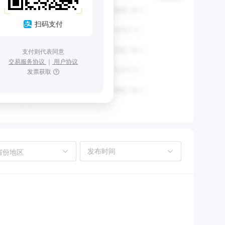
扫码支付
支付则代表同意
交易服务协议
｜
用户协议
发票获取
省份地区