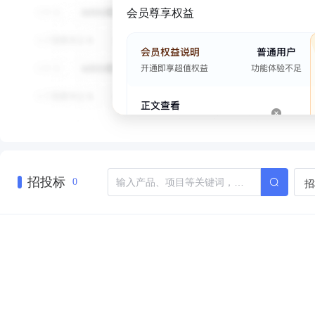
会员尊享权益
招投标
招
0