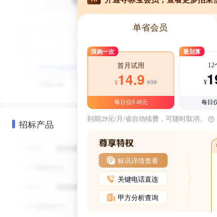
单省会员
限购一次
最划算
1
首月试用
1
14.9
¥39
¥
¥
每日仅0.48元
每日仅
到期29元/月/省自动续费，可随时取消。
招标产品
标讯详情查看
关键电话直连
甲方分析查询