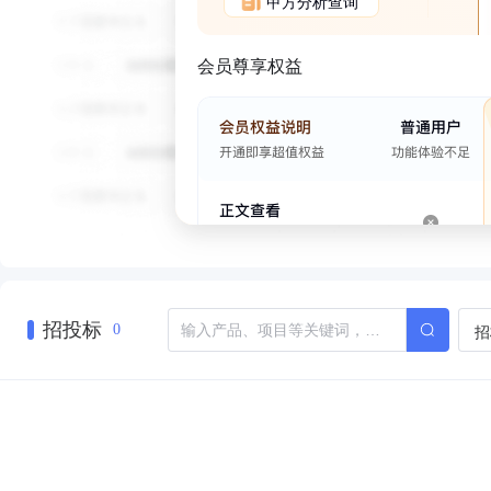
甲方分析查询
会员尊享权益
招投标
招
0