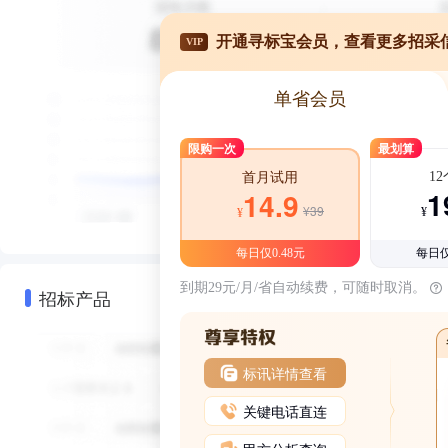
开通寻标宝会员，查看更多招采
VIP
单省会员
限购一次
最划算
1
首月试用
1
14.9
¥39
¥
¥
每日仅0.48元
每日仅
到期29元/月/省自动续费，可随时取消。
招标产品
标讯详情查看
关键电话直连