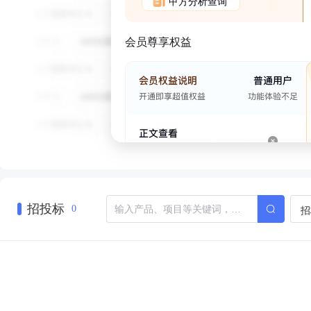
甲方分析查询
会员尊享权益
招投标
招
0