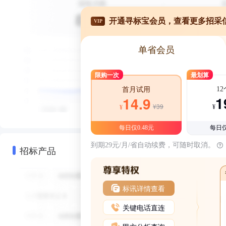
开通寻标宝会员，查看更多招采
VIP
单省会员
限购一次
最划算
1
首月试用
1
14.9
¥39
¥
¥
每日仅0.48元
每日仅
到期29元/月/省自动续费，可随时取消。
招标产品
标讯详情查看
关键电话直连