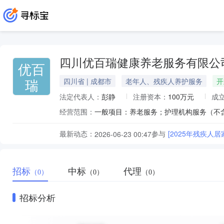
四川优百瑞健康养老服务有限公
优百
瑞
四川省 | 成都市
老年人、残疾人养护服务
开
法定代表人：
彭静
注册资本：
100万元
成
经营范围：
最新动态：
参与
[2025年残疾人
2026-06-23 00:47
招标
中标
代理
（0）
（0）
（0）
招标分析